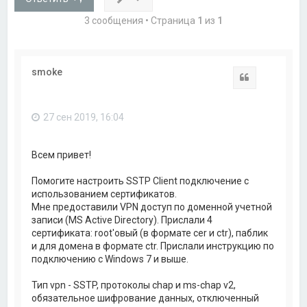
3 сообщения • Страница
1
из
1
smoke
Цитата
27 сен 2019, 16:04
Всем привет!
Помогите настроить SSTP Client подключение с
использованием сертификатов.
Мне предоставили VPN доступ по доменной учетной
записи (MS Active Directory). Прислали 4
сертификата: root'овый (в формате cer и ctr), паблик
и для домена в формате ctr. Прислали инструкцию по
подключению с Windows 7 и выше.
Тип vpn - SSTP, протоколы chap и ms-chap v2,
обязательное шифрование данных, отключенный