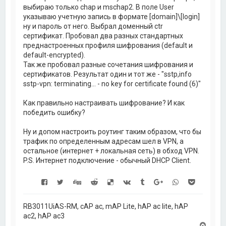
выбираю только chap и mschap2. В поле User
указываю учетную запись в формате [domain]\[login]
ну и пароль от него. Выбрал доменный ctr
сертификат. Пробовал два разных стандартных
преднастроенных профиля шифрования (default и
default-encrypted).
Так же пробовал разные сочетания шифрования и
сертификатов. Результат один и тот же - "sstp,info
sstp-vpn: terminating... - no key for certificate found (6)"
Как правильно настраивать шифрование? И как
победить ошибку?
Ну и допом настроить роутинг таким образом, что бы
трафик по определенным адресам шел в VPN, а
остальное (интернет + локальная сеть) в обход VPN.
P.S. Интернет подключение - обычный DHCP Client.
RB3011UiAS-RM, cAP ac, mAP Lite, hAP ac lite, hAP
ac2, hAP ac3
В