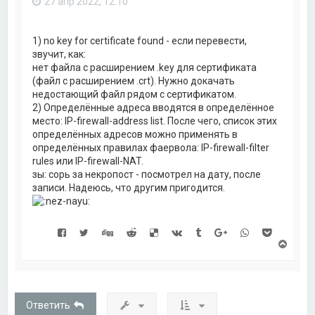
27 апр 2022, 12:10
я
к
н
а
1) no key for certificate found - если перевести,
ч
звучит, как:
а
нет файла с расширением .key для сертификата
л
(файл с расширением .crt). Нужно докачать
у
недостающий файл рядом с сертификатом.
2) Определённые адреса вводятся в определённое
место: IP-firewall-address list. После чего, список этих
определённых адресов можно применять в
определённых правилах фаервола: IP-firewall-filter
rules или IP-firewall-NAT.
зы: сорь за некропост - посмотрел на дату, после
записи. Надеюсь, что другим пригодится.
В
е
р
н
у
т
Ответить
ь