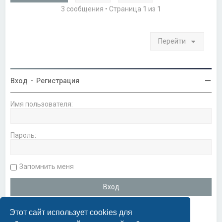
с
3 сообщения • Страница
1
из
1
я
к
н
а
Перейти
ч
а
л
у
Вход
•
Регистрация
Имя пользователя:
Пароль:
Запомнить меня
Этот сайт использует cookies для