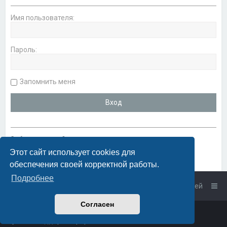
Имя пользователя:
Пароль:
Запомнить меня
Забыли пароль?
Этот сайт использует cookies для
обеспечения своей корректной работы.
Подробнее
Список форумов
Связаться с администрацией
Согласен
Powered by
phpBB
™
• Design by
PlanetStyles
Русская поддержка phpBB