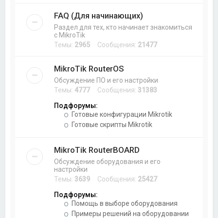
FAQ (Для начинающих)
Раздел для тех, кто начинает знакомиться
с MikroTik
Темы:
2965
Сообщения:
21477
MikroTik RouterOS
Обсуждение ПО и его настройки
Темы:
4777
Сообщения:
31383
Подфорумы:
Готовые конфигурации Mikrotik
Готовые скрипты Mikrotik
MikroTik RouterBOARD
Обсуждение оборудования и его
настройки
Темы:
3639
Сообщения:
25427
Подфорумы:
Помощь в выборе оборудования
Примеры решений на оборудовании