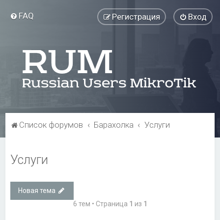
FAQ
Регистрация
Вход
Список форумов
Барахолка
Услуги
Услуги
Новая тема
6 тем • Страница
1
из
1