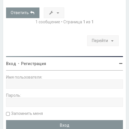
н
у
т
Ответить
ь
с
1 сообщение • Страница
1
из
1
я
к
н
а
Перейти
ч
а
л
у
Вход
•
Регистрация
Имя пользователя:
Пароль:
Запомнить меня