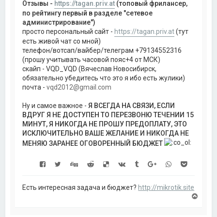
Отзывы -
https://tagan.priv.at
(топовый фрилансер,
по рейтингу первый в разделе "сетевое
администрирование")
просто персональный сайт -
https://tagan.priv.at
(тут
есть живой чат со мной)
телефон/вотсап/вайбер/телеграм +79134552316
(прошу учитывать часовой пояс+4 от МСК)
скайп - VQD_VQD (Вячеслав Новосибирск,
обязательно убедитесь что это я ибо есть жулики)
почта -
vqd2012@gmail.com
Ну и самое важное -
Я ВСЕГДА НА СВЯЗИ, ЕСЛИ
ВДРУГ Я НЕ ДОСТУПЕН ТО ПЕРЕЗВОНЮ ТЕЧЕНИИ 15
МИНУТ, Я НИКОГДА НЕ ПРОШУ ПРЕДОПЛАТУ, ЭТО
ИСКЛЮЧИТЕЛЬНО ВАШЕ ЖЕЛАНИЕ И НИКОГДА НЕ
МЕНЯЮ ЗАРАНЕЕ ОГОВОРЕННЫЙ БЮДЖЕТ
Есть интересная задача и бюджет?
http://mikrotik.site
В
е
р