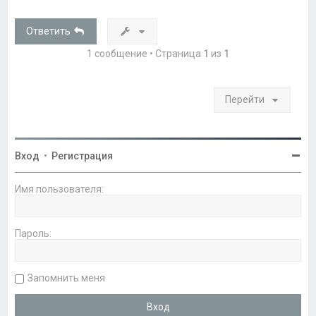
н
у
т
Ответить
ь
с
1 сообщение • Страница
1
из
1
я
к
н
а
Перейти
ч
а
л
у
Вход
•
Регистрация
Имя пользователя:
Пароль:
Запомнить меня