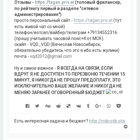
Отзывы -
https://tagan.priv.at
(топовый фрилансер,
по рейтингу первый в разделе "сетевое
администрирование")
просто персональный сайт -
https://tagan.priv.at
(тут
есть живой чат со мной)
телефон/вотсап/вайбер/телеграм +79134552316
(прошу учитывать часовой пояс+4 от МСК)
скайп - VQD_VQD (Вячеслав Новосибирск,
обязательно убедитесь что это я ибо есть жулики)
почта -
vqd2012@gmail.com
Ну и самое важное -
Я ВСЕГДА НА СВЯЗИ, ЕСЛИ
ВДРУГ Я НЕ ДОСТУПЕН ТО ПЕРЕЗВОНЮ ТЕЧЕНИИ 15
МИНУТ, Я НИКОГДА НЕ ПРОШУ ПРЕДОПЛАТУ, ЭТО
ИСКЛЮЧИТЕЛЬНО ВАШЕ ЖЕЛАНИЕ И НИКОГДА НЕ
МЕНЯЮ ЗАРАНЕЕ ОГОВОРЕННЫЙ БЮДЖЕТ
Есть интересная задача и бюджет?
http://mikrotik.site
В
е
р