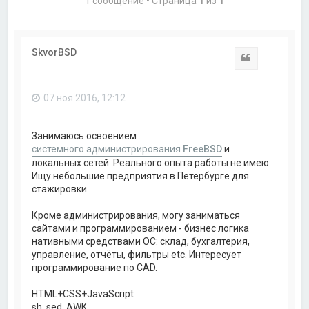
1 сообщение • Страница
1
из
1
SkvorBSD
Цитата
07 ноя 2016, 12:12
Занимаюсь освоением
системного администрирования
FreeBSD
и
локальных сетей. Реального опыта работы не имею.
Ищу небольшие предприятия в Петербурге для
стажировки.
Кроме администрирования, могу заниматься
сайтами и программированием - бизнес логика
нативными средствами ОС: склад, бухгалтерия,
управление, отчёты, фильтры etc. Интересует
программирование по CAD.
HTML+CSS+JavaScript
sh, sed, AWK