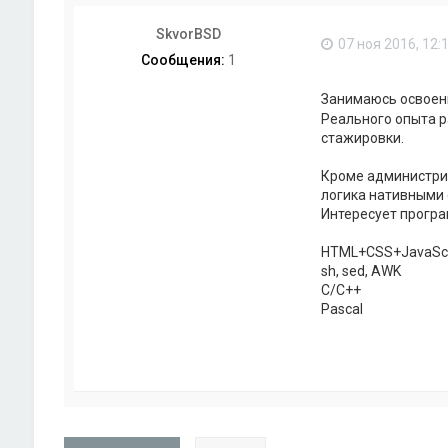
SkvorBSD
07 ноя 2016, 12:
Сообщения:
1
Занимаюсь освое
Реального опыта р
стажировки.
Кроме администрир
логика нативными с
Интересует програ
HTML+CSS+JavaScr
sh, sed, AWK
C/C++
Pascal