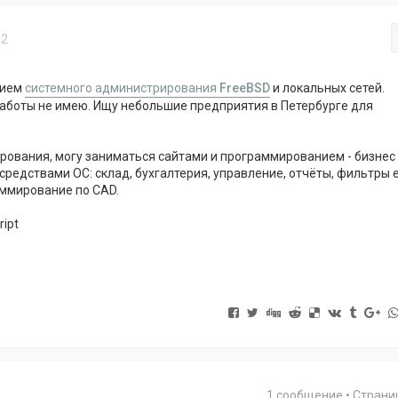
12
нием
системного администрирования
FreeBSD
и локальных сетей.
аботы не имею. Ищу небольшие предприятия в Петербурге для
ования, могу заниматься сайтами и программированием - бизнес
редствами ОС: склад, бухгалтерия, управление, отчёты, фильтры e
ммирование по CAD.
ipt
1 сообщение • Стран