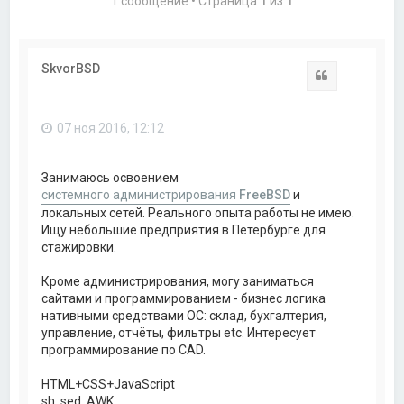
1 сообщение • Страница
1
из
1
SkvorBSD
Цитата
07 ноя 2016, 12:12
Занимаюсь освоением
системного администрирования
FreeBSD
и
локальных сетей. Реального опыта работы не имею.
Ищу небольшие предприятия в Петербурге для
стажировки.
Кроме администрирования, могу заниматься
сайтами и программированием - бизнес логика
нативными средствами ОС: склад, бухгалтерия,
управление, отчёты, фильтры etc. Интересует
программирование по CAD.
HTML+CSS+JavaScript
sh, sed, AWK