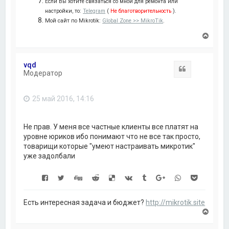
Если Вы хотите связаться со мной для ремонта или
настройки, то:
Telegram
(
Не благотворительность
).
Мой сайт по Mikrotik:
Global Zone >> MikroTik
.
В
е
р
н
vqd
у
Цитата
Модератор
т
ь
с
25 май 2016, 14:16
я
к
н
а
Не прав. У меня все частные клиенты все платят на
ч
уровне юриков ибо понимают что не все так просто,
а
товарищи которые "умеют настраивать микротик"
л
уже задолбали
у
Есть интересная задача и бюджет?
http://mikrotik.site
В
е
р