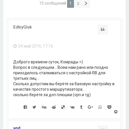
15 сообщений
1
2
След.
EdkiyGluk
Цитата
24 май 2016, 17:16
Доброго времени суток, Комрады =)
Вопрос в следующем... Всем нам рано или поздно
приходилось сталкиваться с настройкой RB для
третьих лиц...
Сколько допустим вы берёте за базовую настройку в
качестве простого маршрутизатора...
сколько берёте за доп плюшки (vpn и тд)
В
е
р
н
vqd