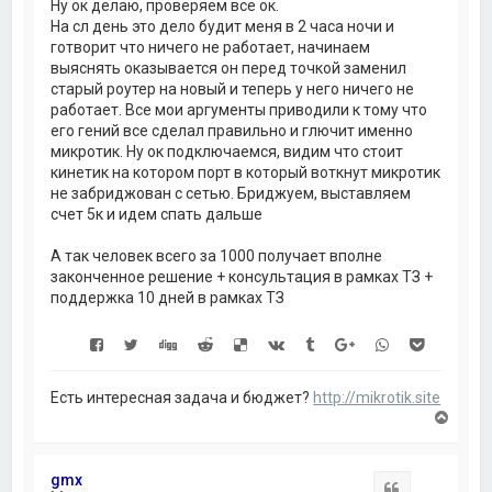
Ну ок делаю, проверяем все ок.
На сл день это дело будит меня в 2 часа ночи и
готворит что ничего не работает, начинаем
выяснять оказывается он перед точкой заменил
старый роутер на новый и теперь у него ничего не
работает. Все мои аргументы приводили к тому что
его гений все сделал правильно и глючит именно
микротик. Ну ок подключаемся, видим что стоит
кинетик на котором порт в который воткнут микротик
не забриджован с сетью. Бриджуем, выставляем
счет 5к и идем спать дальше
А так человек всего за 1000 получает вполне
законченное решение + консультация в рамках ТЗ +
поддержка 10 дней в рамках ТЗ
Есть интересная задача и бюджет?
http://mikrotik.site
В
е
р
н
gmx
у
Цитата