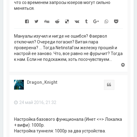
что со временем запросы юзеров могут сильно
меняться.
Мануалы изучил и нигде не ошибся? Фаервол
отключил? Очереди погасил? Витая пара
проверена? ... Тогда Netinstal'ом железку прошей и
настрой ее заново. Что, все равно не фурычит? Тогда
к нам. Если не подскажем, хоть посочувствуем...
В
е
р
н
Dragon_Knight
у
Цитата
т
ь
с
24 май 2016, 21:32
я
к
н
а
Настройка базового функционала (Инет <=> Локалка
ч
+ вифи): 1000р.
а
Настройка туннеля: 1000р за два устройства.
л