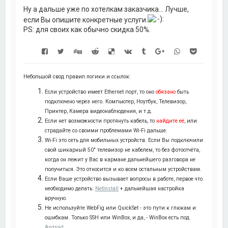
у
Ну а дальше уже по хотелкам заказчика... Лучше,
если Вы опишите конкретные услуги
PS: для своих как обычно скидка 50%.
Небольшой свод правил логики и ссылок:
Если устройство имеет Ethernet порт, то оно
обязано
быть
подключено через него. Компьютер, Ноутбук, Телевизор,
Принтер, Камера видеонаблюдения, и т.д.
Если нет возможности протянуть кабель, то
найдите её
, или
страдайте со своими проблемами Wi-Fi дальше.
Wi-Fi это сеть для мобильных устройств. Если Вы подключили
свой шикарный 50" телевизор не кабелем, то без фотоотчёта,
когда он лежит у Вас в кармане дальнейшего разговора не
получиться. Это относится и ко всем остальным устройствам.
Если Ваше устройство вызывает вопросы в работе, первое что
необходимо делать:
NetInstall
+ дальнейшая настройка
вручную.
Не используйте WebFig или QuickSet - это пути к глюкам и
ошибкам. Только SSH или WinBox, и да, - WinBox есть под
Android
.