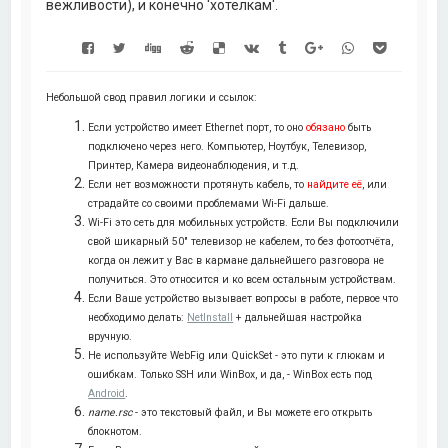
вежливости), и конечно 'хотелкам'.
Небольшой свод правил логики и ссылок:
Если устройство имеет Ethernet порт, то оно
обязано
быть
подключено через него. Компьютер, Ноутбук, Телевизор,
Принтер, Камера видеонаблюдения, и т.д.
Если нет возможности протянуть кабель, то
найдите её
, или
страдайте со своими проблемами Wi-Fi дальше.
Wi-Fi это сеть для мобильных устройств. Если Вы подключили
свой шикарный 50" телевизор не кабелем, то без фотоотчёта,
когда он лежит у Вас в кармане дальнейшего разговора не
получиться. Это относится и ко всем остальным устройствам.
Если Ваше устройство вызывает вопросы в работе, первое что
необходимо делать:
NetInstall
+ дальнейшая настройка
вручную.
Не используйте WebFig или QuickSet - это пути к глюкам и
ошибкам. Только SSH или WinBox, и да, - WinBox есть под
Android
.
name.rsc
- это текстовый файл, и Вы можете его открыть
блокнотом.