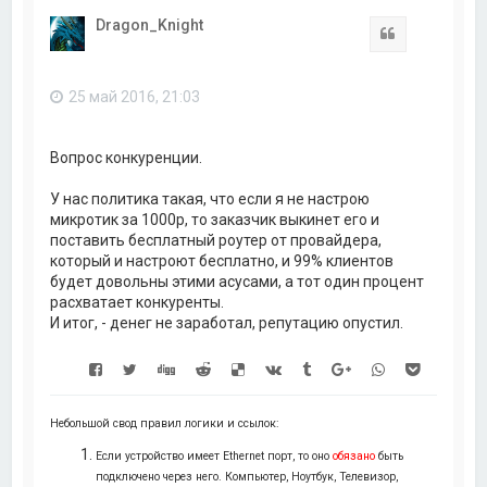
н
Dragon_Knight
у
Цитата
т
ь
с
25 май 2016, 21:03
я
к
н
а
Вопрос конкуренции.
ч
а
У нас политика такая, что если я не настрою
л
микротик за 1000р, то заказчик выкинет его и
у
поставить бесплатный роутер от провайдера,
который и настроют бесплатно, и 99% клиентов
будет довольны этими асусами, а тот один процент
расхватает конкуренты.
И итог, - денег не заработал, репутацию опустил.
Небольшой свод правил логики и ссылок:
Если устройство имеет Ethernet порт, то оно
обязано
быть
подключено через него. Компьютер, Ноутбук, Телевизор,