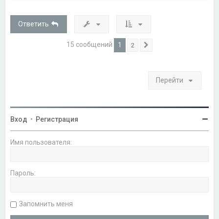
н
у
т
Ответить
ь
с
я
15 сообщений
1
2
След.
к
н
а
ч
Перейти
а
л
у
Вход
•
Регистрация
Имя пользователя:
Пароль:
Запомнить меня