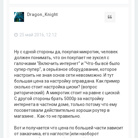
е
р
н
Dragon_Knight
у
Цитата
т
ь
с
25 май 2016, 12:12
я
к
н
а
Ну с одной стороны да, покупая микротик, человек
ч
должен понимать, что он покупает не зуксел с
а
галочками "Включить интернет" и "Что-бы всё было
л
супер-пупер", а серьёзное оборудование, которое
у
настроить не зная основ сети невозможно. И тут
большая цена за настройку оправдана. Как пример
сколько стоит настройка циски? (вопрос
риторический). А микротик стоит на равне с циской.
С другой стороны брать 5000р за настройку
интернета в частном доме, только потому что ему
посоветовали действительно хороши роутер в
магазине... Как-то не правильно.
Вот и получается что цена по большей части зависит
от заказчика, его наглости (или наоборот