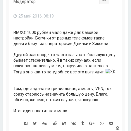
Модератор
т
ь
с
25 май 2016, 08:19
я
к
н
а
ИМХО: 1000 рублей мало даже для базовой
ч
настройки. Бегунки от разных телекомов такие
а
деньги берут за операторские Длинки и Зиксели.
л
у
Другой разговор, что часто называть большую цену
бывает стеснительно. Я в таких случаях, если
покупают железо у меня, накручиваю на железо.
Тогда оно как-то по-удобнее все это выглядит.
Там, где задача не тривиальная, а мосты, VPN, то я
сразу стараюсь назначить большую цену. Благо,
обычно, железо, в таких случаях, я покупаю.
Итог один, платят нам мало.
В