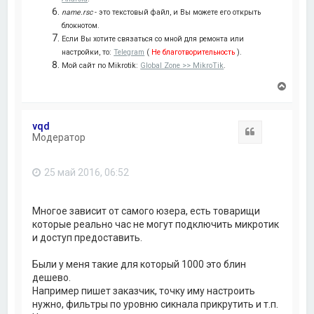
name.rsc
- это текстовый файл, и Вы можете его открыть
блокнотом.
Если Вы хотите связаться со мной для ремонта или
настройки, то:
Telegram
(
Не благотворительность
).
Мой сайт по Mikrotik:
Global Zone >> MikroTik
.
В
е
р
н
vqd
у
Цитата
Модератор
т
ь
с
25 май 2016, 06:52
я
к
н
а
Многое зависит от самого юзера, есть товарищи
ч
которые реально час не могут подключить микротик
а
и доступ предоставить.
л
у
Были у меня такие для который 1000 это блин
дешево.
Например пишет заказчик, точку иму настроить
нужно, фильтры по уровню сикнала прикрутить и т.п.