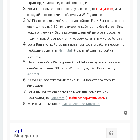
Принтер, Камера видеонаблюдения, и т.д.
Если нет возможности протянуть кабель, то
найдите её
, или
страдайте со своими проблемами Wi-Fi дальше.
Wi-Fi это сеть для мобильных устройств. Если Вы подключили
свой шикарный 50" телевизор не кабелем, то без фотоотчёта,
когда он лежит у Вас в кармане дальнейшего разговора не
получиться. Это относится и ко всем остальным устройствам.
Если Ваше устройство вызывает вопросы в работе, первое что
необходимо делать:
NetInstall
+ дальнейшая настройка
вручную.
Не используйте WebFig или QuickSet - это пути к глюкам и
ошибкам. Только SSH или WinBox, и да, - WinBox есть под
Android
.
name.rsc
- это текстовый файл, и Вы можете его открыть
блокнотом.
Если Вы хотите связаться со мной для ремонта или
настройки, то:
Telegram
(
Не благотворительность
).
Мой сайт по Mikrotik:
Global Zone >> MikroTik
.
В
е
р
н
vqd
у
Цитата
Модератор
т