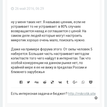
ь
с
26 май 2016, 06:29
я
к
н
а
ну у меня таких нет. Я называю ценник, если не
ч
устраивает то не устраивает. в 80% случаях
а
возвращается назад и соглашается с ценой. На
л
самом деле людей которые могут настроить
у
микротик хорошо очень мало, поискать нужно.
Даже на примере форума этого. От силы человек 5
наберется. Большая часть настраивает методом
копи/пасте того чего найдут в интернетах. Так что
особой конкуренции на данном рынке нет, по
крайней мере я ее не вижу в пределах России и
ближнего зарубежья
Есть интересная задача и бюджет?
http://mikrotik.site
В
е
р