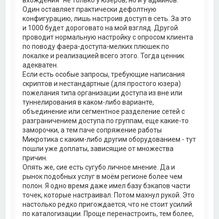
а
Один оставляет практически дефолтную
л
конфигурацию, лишь настроив доступ в сеть. За это
у
и 1000 будет дороговато на мой взгляд. Другой
проводит нормальную настройку с опросом клиента
по поводу фаера-доступа-мелких плюшек по
локалке и реализацией всего этого. Тогда ценник
адекватен.
Если есть особые запросы, требующие написания
скриптов и нестандартные (для простого юзера)
пожелания типа организации доступа из вне или
туннелирования в каком-либо варианте,
объединение или сегментное разделение сетей с
разграничением доступа по группам, еще какие-то
заморочки, а тем паче сопряжение работы
Микротика с каким-либо другим оборудованием - тут
пошли уже доплаты, зависящие от множества
причин.
Опять же, сие есть сугубо личное мнение. Да и
рынок подобных услуг в моём регионе более чем
полон. Я одно время даже имел базу бэкапов части
точек, которые настраивал. Потом махнул рукой. Это
настолько редко пригождается, что не стоит усилий
по каталогизации. Проще перенастроить, тем более,