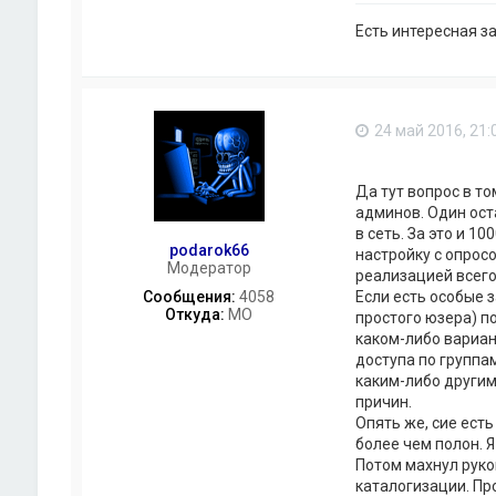
к
ь
т
з
Есть интересная з
н
о
а
в
я
а
и
т
н
е
ф
24 май 2016, 21:
л
о
я
р
E
м
d
Да тут вопрос в то
а
k
админов. Один ост
ц
i
и
в сеть. За это и 1
y
я
podarok66
настройку с опрос
G
п
Модератор
реализацией всего 
l
о
u
Сообщения:
4058
Если есть особые 
л
k
Откуда:
МО
простого юзера) п
ь
з
каком-либо вариан
о
доступа по группа
в
каким-либо другим
а
причин.
т
Опять же, сие есть
е
более чем полон. 
л
я
Потом махнул рукой
v
каталогизации. Пр