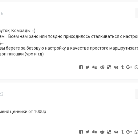
16
уток, Комрады =)
м... Всем нам рано или поздно приходилось сталкиваться с настро
..
вы берёте за базовую настройку в качестве простого маршрутизато
доп плюшки (vpn и тд)
23
у меня ценники от 1000р