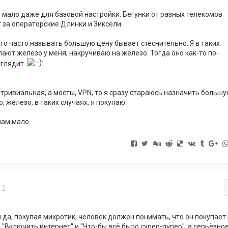
 мало даже для базовой настройки. Бегунки от разных телекомов
 за операторские Длинки и Зиксели.
то часто называть большую цену бывает стеснительно. Я в таких
пают железо у меня, накручиваю на железо. Тогда оно как-то по-
ыглядит.
 тривиальная, а мосты, VPN, то я сразу стараюсь назначить больш
о, железо, в таких случаях, я покупаю.
нам мало.
12
 да, покупая микротик, человек должен понимать, что он покупает
 "Включить интернет" и "Что-бы всё было супер-пупер", а серьёзно