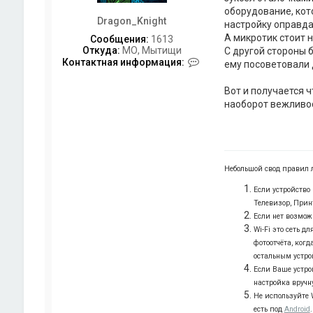
оборудование, кот
Dragon_Knight
настройку оправда
А микротик стоит н
Сообщения:
1613
Откуда:
МО, Мытищи
С другой стороны б
К
Контактная информация:
ему посоветовали д
о
н
Вот и получается ч
т
наоборот вежливост
а
к
т
н
а
я
Небольшой свод правил 
и
н
Если устройство 
ф
Телевизор, Прин
о
Если нет возмож
р
м
Wi-Fi это сеть д
а
фотоотчёта, когд
ц
остальным устро
и
Если Ваше устро
я
настройка вручн
п
о
Не используйте W
л
есть под
Android
.