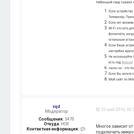
Небольшой свод правил 
а
к
Если устройство 
т
Телевизор, Прин
н
а
Если нет возмож
я
Wi-Fi это сеть д
и
фотоотчёта, когд
н
остальным устро
ф
Если Ваше устро
о
р
настройка вручн
м
Не используйте W
а
есть под
Android
.
ц
name.rsc
- это т
и
Если Вы хотите 
я
п
Мой сайт по Mikr
о
л
ь
з
о
vqd
в
25 май 2016, 06:
Модератор
а
т
Сообщения:
3470
е
Откуда:
НСК
Многое зависит от
л
К
Контактная информация:
подключить микрот
я
о