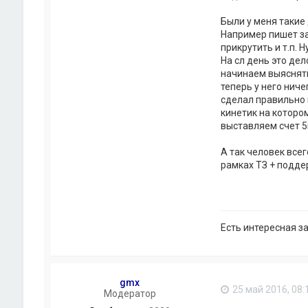
D
н
r
т
Были у меня такие
a
а
Например пишет за
g
к
прикрутить и т.п. 
o
т
На сл день это дел
n
н
_
начинаем выяснять
а
K
я
теперь у него ниче
n
и
сделал правильно 
i
н
кинетик на которо
g
ф
выставляем счет 5
h
о
t
р
А так человек все
м
а
рамках ТЗ + подде
ц
и
я
п
о
Есть интересная з
л
ь
з
о
в
gmx
а
25 май 2016, 08:
Модератор
т
е