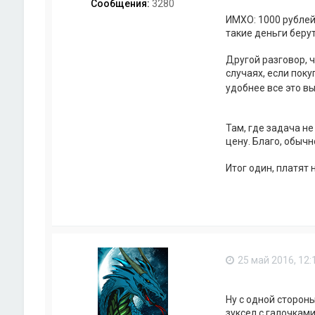
Сообщения:
3280
л
ИМХО: 1000 рублей
я
v
такие деньги берут
q
d
Другой разговор, ч
случаях, если поку
удобнее все это в
Там, где задача не
цену. Благо, обычн
Итог один, платят 
25 май 2016, 12:
Ну с одной стороны
зуксел с галочками