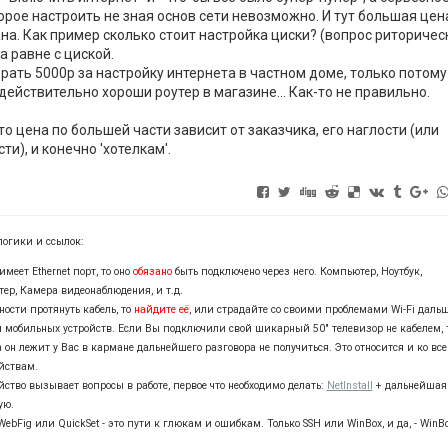
орое настроить не зная основ сети невозможно. И тут большая цен
на. Как пример сколько стоит настройка циски? (вопрос риторическ
а равне с циской.
рать 5000р за настройку интернета в частном доме, только потому
ействительно хороши роутер в магазине... Как-то не правильно.
то цена по большей части зависит от заказчика, его наглости (или
и), и конечно 'хотелкам'.
логики и ссылок:
имеет Ethernet порт, то оно
обязано
быть подключено через него. Компьютер, Ноутбук,
тер, Камера видеонаблюдения, и т.д.
ности протянуть кабель, то
найдите её
, или страдайте со своими проблемами Wi-Fi дальш
ля мобильных устройств. Если Вы подключили свой шикарный 50" телевизор не кабелем, т
а он лежит у Вас в кармане дальнейшего разговора не получиться. Это относится и ко вс
йствам.
йство вызывает вопросы в работе, первое что необходимо делать:
NetInstall
+ дальнейшая
ую.
ebFig или QuickSet - это пути к глюкам и ошибкам. Только SSH или WinBox, и да, - WinB