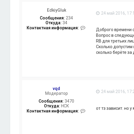
EdkiyGluk
24 май 2016, 17:
Сообщения:
234
Откуда:
34
К
Контактная информация:
Доброго времени с
о
Вопрос в следующе
н
RB для третьих лиц.
т
а
Сколько допустим 
к
сколько берёте за 
т
н
а
я
и
н
ф
vqd
о
24 май 2016, 17:
Модератор
р
м
Сообщения:
3470
а
Откуда:
НСК
от тз зависит. но 
ц
К
Контактная информация:
и
о
я
н
п
т
о
а
л