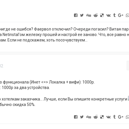
нигде не ошибся? Фаервол отключил? Очереди погасил? Витая пар
да Netinstal'ом железку прошей и настрой ее заново. Что, все равно 
ам. Если не подскажем, хоть посочувствуем...
32
о функционала (Инет <=> Локалка + вифи): 1000р.
 1000р за два устройства.
 хотелкам заказчика... Лучше, если Вы опишите конкретные услуги
обычно скидка 50%.