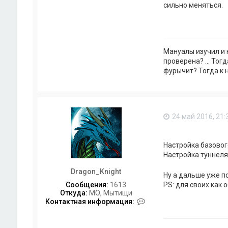
q
сильно меняться.
d
Мануалы изучил и 
проверена? ... Тог
фурычит? Тогда к н
24 май 2016, 21:
Настройка базовог
Настройка туннеля:
Dragon_Knight
Ну а дальше уже по
PS: для своих как 
Сообщения:
1613
Откуда:
МО, Мытищи
К
Контактная информация:
о
н
т