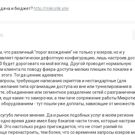
адача и бюджет?
http://mikrotik.site
05
м, что различный "порог вхождения" не только у юзеров, но и у
авляет практически дефолтную конфигурацию, лишь настроив дос
000 будет дороговато на мой взгляд. Другой проводит нормальную
ом клиента по поводу фаера-доступа-мелких плюшек по локалке и
этого. Тогда ценник адекватен.
запросы, требующие написания скриптов и нестандартные (для
ожелания типа организации доступа из вне или туннелирования в
те, объединение или сегментное разделение сетей с разграничен
м, еще какие-то заморочки, а тем паче сопряжение работы Микроти
 оборудованием - тут пошли уже доплаты, зависящие от множеств
 сугубо личное мнение. Да и рынок подобных услуг в моём регионе
Я одно время даже имел базу бэкапов части точек, которые настраи
. Это настолько редко пригождается, что не стоит усилий по
още перенастроить, тем более, что со временем запросы юзеров м