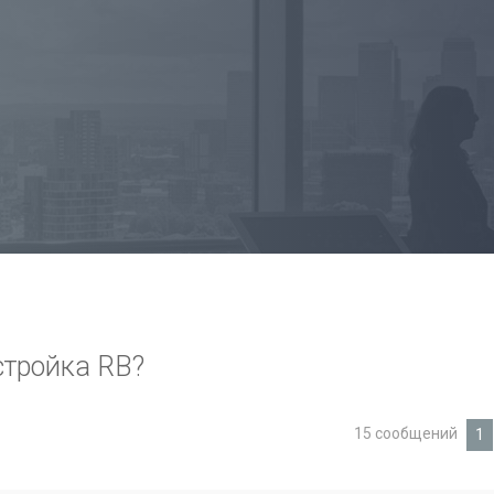
стройка RB?
15 сообщений
1