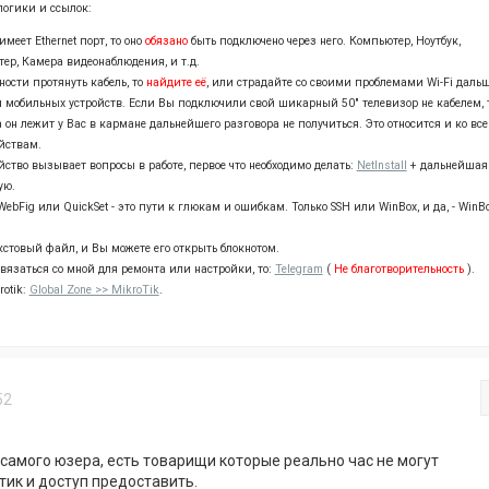
логики и ссылок:
имеет Ethernet порт, то оно
обязано
быть подключено через него. Компьютер, Ноутбук,
тер, Камера видеонаблюдения, и т.д.
ности протянуть кабель, то
найдите её
, или страдайте со своими проблемами Wi-Fi дальш
ля мобильных устройств. Если Вы подключили свой шикарный 50" телевизор не кабелем, т
а он лежит у Вас в кармане дальнейшего разговора не получиться. Это относится и ко вс
йствам.
йство вызывает вопросы в работе, первое что необходимо делать:
NetInstall
+ дальнейшая
ую.
ebFig или QuickSet - это пути к глюкам и ошибкам. Только SSH или WinBox, и да, - WinB
екстовый файл, и Вы можете его открыть блокнотом.
связаться со мной для ремонта или настройки, то:
Telegram
(
Не благотворительность
).
otik:
Global Zone >> MikroTik
.
52
 самого юзера, есть товарищи которые реально час не могут
ик и доступ предоставить.