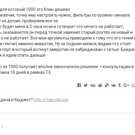
 для который 1000 это блин дешево.
казчик, точку иму настроить нужно, фильтры по уровню сикнала
Ну ок делаю, проверяем все ок.
о будит меня в 2 часа ночи и готворит что ничего не работает,
 оказывается он перед точкой заменил старый роутер на новый и
го не работает. Все мои аргументы приводили к тому что его гений 
и глючит именно микротик. Ну ок подключаемся, видим что стоит
м порт в который воткнут микротик не забриджован с сетью. Бридж
к и идем спать дальше
го за 1000 получает вполне законченное решение + консультация в
ржка 10 дней в рамках ТЗ
адача и бюджет?
http://mikrotik.site
19