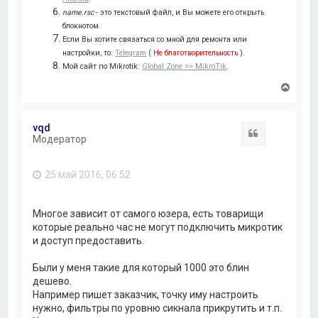
name.rsc
- это текстовый файл, и Вы можете его открыть
блокнотом.
Если Вы хотите связаться со мной для ремонта или
настройки, то:
Telegram
(
Не благотворительность
).
Мой сайт по Mikrotik:
Global Zone >> MikroTik
.
В
е
р
н
vqd
у
Цитата
Модератор
т
ь
с
25 май 2016, 06:52
я
к
н
а
Многое зависит от самого юзера, есть товарищи
ч
которые реально час не могут подключить микротик
а
и доступ предоставить.
л
у
Были у меня такие для который 1000 это блин
дешево.
Например пишет заказчик, точку иму настроить
нужно, фильтры по уровню сикнала прикрутить и т.п.