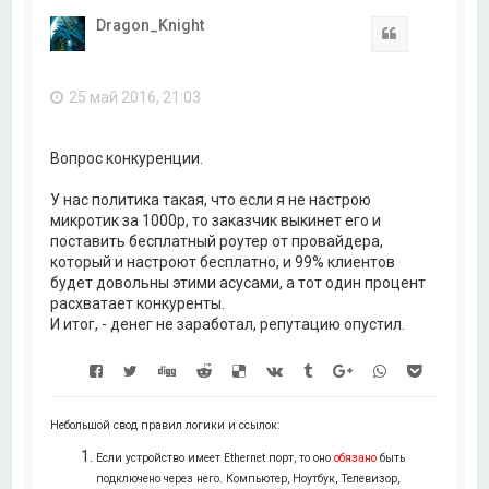
н
Dragon_Knight
у
Цитата
т
ь
с
25 май 2016, 21:03
я
к
н
а
Вопрос конкуренции.
ч
а
У нас политика такая, что если я не настрою
л
микротик за 1000р, то заказчик выкинет его и
у
поставить бесплатный роутер от провайдера,
который и настроют бесплатно, и 99% клиентов
будет довольны этими асусами, а тот один процент
расхватает конкуренты.
И итог, - денег не заработал, репутацию опустил.
Небольшой свод правил логики и ссылок:
Если устройство имеет Ethernet порт, то оно
обязано
быть
подключено через него. Компьютер, Ноутбук, Телевизор,