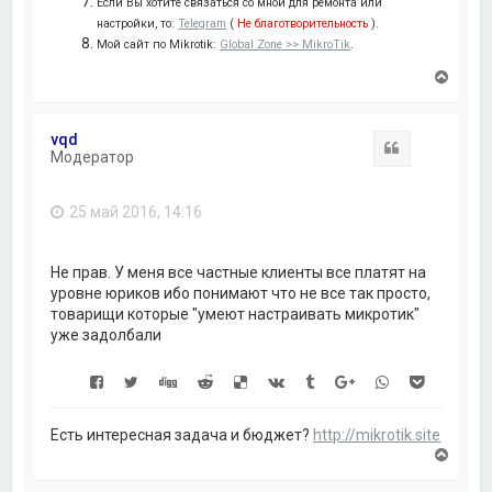
Если Вы хотите связаться со мной для ремонта или
настройки, то:
Telegram
(
Не благотворительность
).
Мой сайт по Mikrotik:
Global Zone >> MikroTik
.
В
е
р
н
vqd
у
Цитата
Модератор
т
ь
с
25 май 2016, 14:16
я
к
н
а
Не прав. У меня все частные клиенты все платят на
ч
уровне юриков ибо понимают что не все так просто,
а
товарищи которые "умеют настраивать микротик"
л
уже задолбали
у
Есть интересная задача и бюджет?
http://mikrotik.site
В
е
р