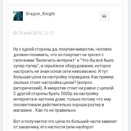
е
р
н
Dragon_Knight
у
Цитата
т
ь
с
25 май 2016, 12:12
я
к
н
а
Ну с одной стороны да, покупая микротик, человек
ч
должен понимать, что он покупает не зуксел с
а
галочками "Включить интернет" и "Что-бы всё было
л
супер-пупер", а серьёзное оборудование, которое
у
настроить не зная основ сети невозможно. И тут
большая цена за настройку оправдана. Как пример
сколько стоит настройка циски? (вопрос
риторический). А микротик стоит на равне с циской.
С другой стороны брать 5000р за настройку
интернета в частном доме, только потому что ему
посоветовали действительно хороши роутер в
магазине... Как-то не правильно.
Вот и получается что цена по большей части зависит
от заказчика, его наглости (или наоборот