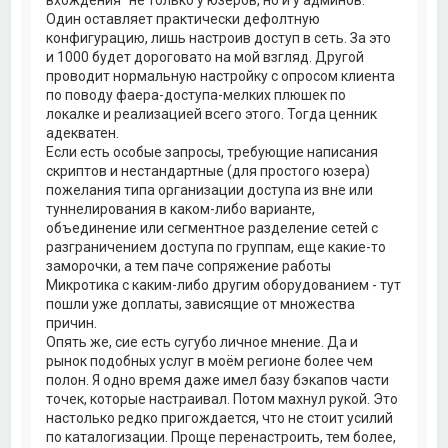
а
Один оставляет практически дефолтную
л
конфигурацию, лишь настроив доступ в сеть. За это
у
и 1000 будет дороговато на мой взгляд. Другой
проводит нормальную настройку с опросом клиента
по поводу фаера-доступа-мелких плюшек по
локалке и реализацией всего этого. Тогда ценник
адекватен.
Если есть особые запросы, требующие написания
скриптов и нестандартные (для простого юзера)
пожелания типа организации доступа из вне или
туннелирования в каком-либо варианте,
объединение или сегментное разделение сетей с
разграничением доступа по группам, еще какие-то
заморочки, а тем паче сопряжение работы
Микротика с каким-либо другим оборудованием - тут
пошли уже доплаты, зависящие от множества
причин.
Опять же, сие есть сугубо личное мнение. Да и
рынок подобных услуг в моём регионе более чем
полон. Я одно время даже имел базу бэкапов части
точек, которые настраивал. Потом махнул рукой. Это
настолько редко пригождается, что не стоит усилий
по каталогизации. Проще перенастроить, тем более,