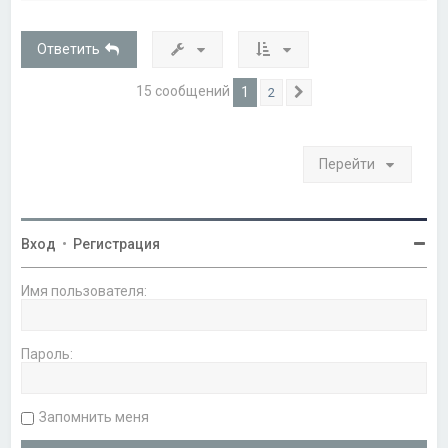
н
у
т
Ответить
ь
с
я
15 сообщений
1
2
След.
к
н
а
ч
Перейти
а
л
у
Вход
•
Регистрация
Имя пользователя:
Пароль:
Запомнить меня