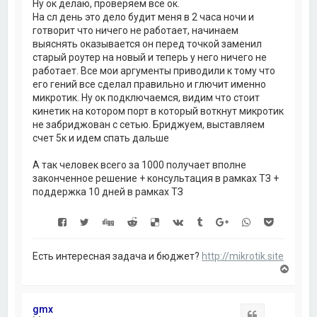
Ну ок делаю, проверяем все ок.
На сл день это дело будит меня в 2 часа ночи и
готворит что ничего не работает, начинаем
выяснять оказывается он перед точкой заменил
старый роутер на новый и теперь у него ничего не
работает. Все мои аргументы приводили к тому что
его гений все сделал правильно и глючит именно
микротик. Ну ок подключаемся, видим что стоит
кинетик на котором порт в который воткнут микротик
не забриджован с сетью. Бриджуем, выставляем
счет 5к и идем спать дальше
А так человек всего за 1000 получает вполне
законченное решение + консультация в рамках ТЗ +
поддержка 10 дней в рамках ТЗ
Есть интересная задача и бюджет?
http://mikrotik.site
В
е
р
н
gmx
у
Цитата