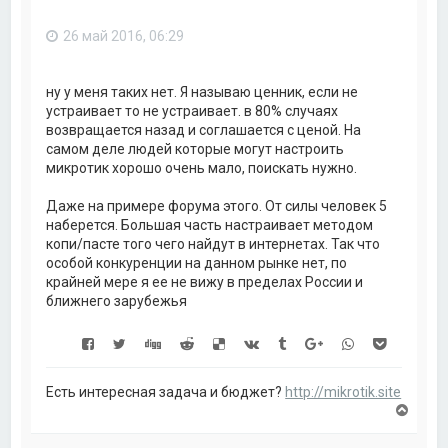
ь
с
26 май 2016, 06:29
я
к
н
а
ну у меня таких нет. Я называю ценник, если не
ч
устраивает то не устраивает. в 80% случаях
а
возвращается назад и соглашается с ценой. На
л
самом деле людей которые могут настроить
у
микротик хорошо очень мало, поискать нужно.
Даже на примере форума этого. От силы человек 5
наберется. Большая часть настраивает методом
копи/пасте того чего найдут в интернетах. Так что
особой конкуренции на данном рынке нет, по
крайней мере я ее не вижу в пределах России и
ближнего зарубежья
Есть интересная задача и бюджет?
http://mikrotik.site
В
е
р