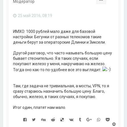
Модератор
т
ь
с
25 май 2016, 08:19
я
к
н
а
ИМХО: 1000 рублей мало даже для базовой
ч
настройки. Бегунки от разных телекомов такие
а
деньги берут за операторские Длинки и Зиксели.
л
у
Другой разговор, что часто называть большую цену
бывает стеснительно. Я в таких случаях, если
покупают железо у меня, накручиваю на железо.
Тогда оно как-то по-удобнее все это выглядит.
Там, где задача не тривиальная, а мосты, VPN, то я
сразу стараюсь назначить большую цену. Благо,
обычно, железо, в таких случаях, я покупаю.
Итог один, платят нам мало.
В