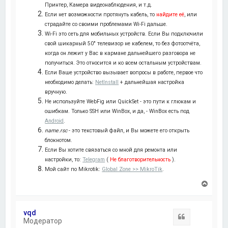
Принтер, Камера видеонаблюдения, и т.д.
Если нет возможности протянуть кабель, то
найдите её
, или
страдайте со своими проблемами Wi-Fi дальше.
Wi-Fi это сеть для мобильных устройств. Если Вы подключили
свой шикарный 50" телевизор не кабелем, то без фотоотчёта,
когда он лежит у Вас в кармане дальнейшего разговора не
получиться. Это относится и ко всем остальным устройствам.
Если Ваше устройство вызывает вопросы в работе, первое что
необходимо делать:
NetInstall
+ дальнейшая настройка
вручную.
Не используйте WebFig или QuickSet - это пути к глюкам и
ошибкам. Только SSH или WinBox, и да, - WinBox есть под
Android
.
name.rsc
- это текстовый файл, и Вы можете его открыть
блокнотом.
Если Вы хотите связаться со мной для ремонта или
настройки, то:
Telegram
(
Не благотворительность
).
Мой сайт по Mikrotik:
Global Zone >> MikroTik
.
В
е
р
н
vqd
у
Цитата
Модератор
т