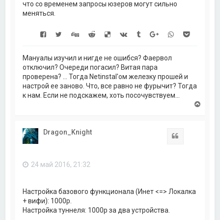
что со временем запросы юзеров могут сильно
меняться.
Мануалы изучил и нигде не ошибся? Фаервол
отключил? Очереди погасил? Витая пара
проверена? ... Тогда Netinstal'ом железку прошей и
настрой ее заново. Что, все равно не фурычит? Тогда
к нам. Если не подскажем, хоть посочувствуем...
В
е
р
н
Dragon_Knight
у
Цитата
т
ь
с
24 май 2016, 21:32
я
к
н
а
Настройка базового функционала (Инет <=> Локалка
ч
+ вифи): 1000р.
а
Настройка туннеля: 1000р за два устройства.
л