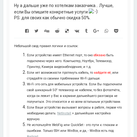
у
Ну а дальше уже по хотелкам заказчика... Лучше,
если Вы опишите конкретные услуги
PS: для своих как обычно скидка 50%.
Небольшой свод правил логики и ссылок:
Если устройство имеет Ethernet порт, то оно
обязано
быть
подключено через него. Компьютер, Ноутбук, Телевизор,
Принтер, Камера видеонаблюдения, и т.д.
Если нет возможности протянуть кабель, то
найдите её
, или
страдайте со своими проблемами Wi-Fi дальше.
Wi-Fi это сеть для мобильных устройств. Если Вы подключили
свой шикарный 50" телевизор не кабелем, то без фотоотчёта,
когда он лежит у Вас в кармане дальнейшего разговора не
получиться. Это относится и ко всем остальным устройствам.
Если Ваше устройство вызывает вопросы в работе, первое что
необходимо делать:
NetInstall
+ дальнейшая настройка
вручную.
Не используйте WebFig или QuickSet - это пути к глюкам и
ошибкам. Только SSH или WinBox, и да, - WinBox есть под
Android
.