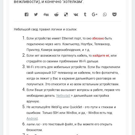
вежливости), и конечно 'хотелкам'.
Небольшой свод правил логики и ссылок:
Если устройство имеет Ethernet порт, то оно
обязано
быть
подключено через него. Компьютер, Ноутбук, Телевизор,
Принтер, Камера видеонаблюдения, и т.д.
Если нет возможности протянуть кабель, то
найдите её
, или
страдайте со своими проблемами Wi-Fi дальше.
Wi-Fi это сеть для мобильных устройств. Если Вы подключили
свой шикарный 50" телевизор не кабелем, то без фотоотчёта,
когда он лежит у Вас в кармане дальнейшего разговора не
получиться. Это относится и ко всем остальным устройствам.
Если Ваше устройство вызывает вопросы в работе, первое что
необходимо делать:
NetInstall
+ дальнейшая настройка
вручную.
Не используйте WebFig или QuickSet - это пути к глюкам и
ошибкам. Только SSH или WinBox, и да, - WinBox есть под
Android
.
name.rsc
- это текстовый файл, и Вы можете его открыть
блокнотом.