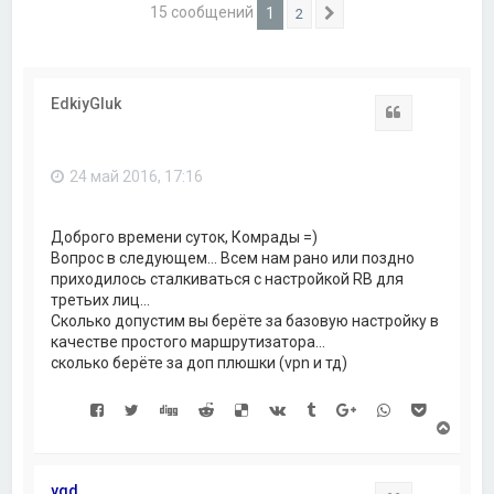
15 сообщений
1
2
След.
EdkiyGluk
Цитата
24 май 2016, 17:16
Доброго времени суток, Комрады =)
Вопрос в следующем... Всем нам рано или поздно
приходилось сталкиваться с настройкой RB для
третьих лиц...
Сколько допустим вы берёте за базовую настройку в
качестве простого маршрутизатора...
сколько берёте за доп плюшки (vpn и тд)
В
е
р
н
vqd