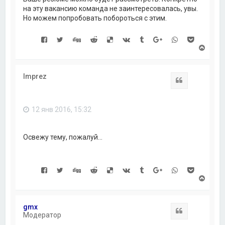
на эту вакансию команда не заинтересовалась, увы.
Но можем попробовать побороться с этим.
В
е
р
н
Imprez
у
Цитата
т
ь
с
12 янв 2016, 15:32
я
к
н
а
Освежу тему, пожалуй...
ч
а
л
у
В
е
р
н
gmx
у
Цитата
Модератор
т