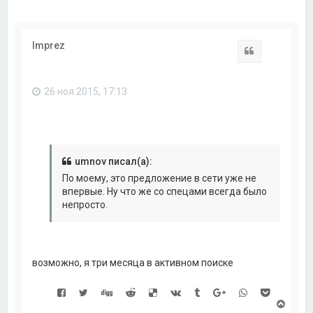
Imprez
Цитата
26 ноя 2015, 17:13
umnov писал(а):
По моему, это предложение в сети уже не
впервые. Ну что же со спецами всегда было
непросто.
возможно, я три месяца в активном поиске
В