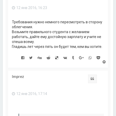
ь
с
12 янв 2016, 16:23
я
к
н
а
Требования нужно немного пересмотреть в сторону
ч
облегчения.
а
Возьмите правильного студента с желанием
л
работать, дайте ему достойную зарплату и учите не
у
спеша всему.
Гладишь лет через пять он будет тем, кем вы хотите.
В
е
р
н
Imprez
у
Цитата
т
ь
с
12 янв 2016, 17:14
я
к
н
а
ч
а