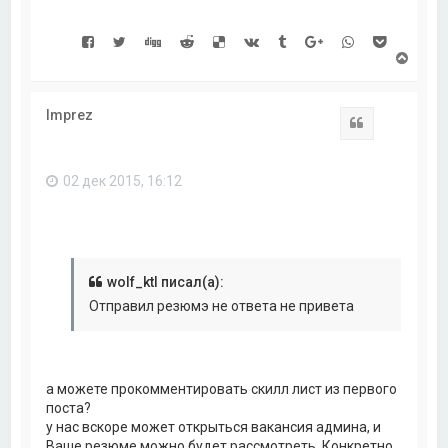
а
л
у
В
е
р
н
Imprez
у
Цитата
т
ь
с
02 дек 2015, 16:12
я
к
н
а
ч
а
л
wolf_ktl писал(а):
у
Отправил резюмэ не ответа не привета
а можете прокомментировать скилл лист из первого
поста?
у нас вскоре может открыться вакансия админа, и
Ваше резюме можно будет рассмотреть. Конкретно