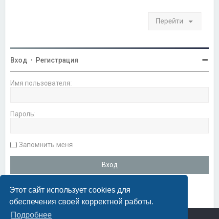
а
ч
Перейти
а
л
у
Вход
•
Регистрация
Имя пользователя:
Пароль:
Запомнить меня
Этот сайт использует cookies для
обеспечения своей корректной работы.
Подробнее