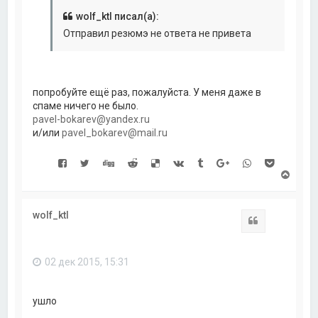
а
л
wolf_ktl писал(а):
у
Отправил резюмэ не ответа не привета
попробуйте ещё раз, пожалуйста. У меня даже в
спаме ничего не было.
pavel-bokarev@yandex.ru
и/или
pavel_bokarev@mail.ru
В
е
р
н
wolf_ktl
у
Цитата
т
ь
с
02 дек 2015, 15:31
я
к
н
а
ушло
ч