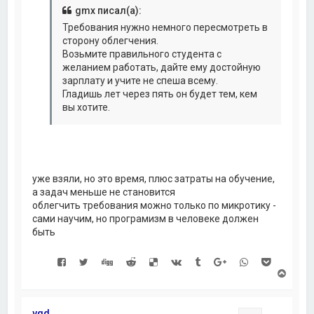
л
gmx писал(а):
у
Требования нужно немного пересмотреть в
сторону облегчения.
Возьмите правильного студента с
желанием работать, дайте ему достойную
зарплату и учите не спеша всему.
Гладишь лет через пять он будет тем, кем
вы хотите.
уже взяли, но это время, плюс затраты на обучение,
а задач меньше не становится
облегчить требования можно только по микротику -
сами научим, но програмизм в человеке должен
быть
В
е
р
н
vqd