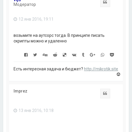
у
Цитата
Модератор
т
ь
с
12 янв 2016, 19:11
я
к
н
а
возьмите на аутсорс тогда. В принципе писать
ч
скрипты можно и удаленно
а
л
у
Есть интересная задача и бюджет?
http://mikrotik.site
В
е
р
н
Imprez
у
Цитата
т
ь
с
13 янв 2016, 10:18
я
к
н
а
ч