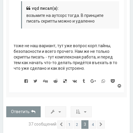
а
л
vqd писал(а):
у
возьмите на аутсорс тогда. В принципе
писать скрипты можно и удаленно
тоже не наш вариант, тут уже вопрос корп.тайны,
безопасности и всего прочего. Нам же не только
скрипты писать - тут комплексная работа, и перед
тем как начать что-то делать придётся въехать в то
что уже сделано и как всё устроено.
В
е
р
н
у
т
Ответить
ь
с
я
37 сообщений
3
1
2
4
Пред.
След.
к
н