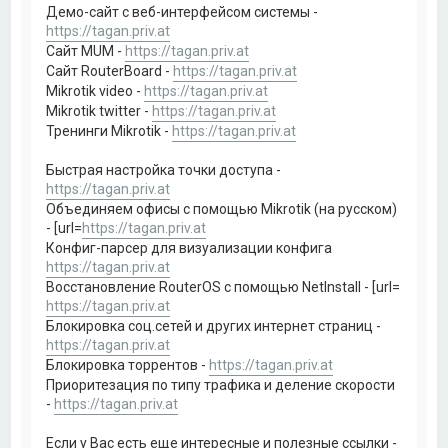
Демо-сайт с веб-интерфейсом системы -
https://tagan.priv.at
Сайт MUM -
https://tagan.priv.at
Сайт RouterBoard -
https://tagan.priv.at
Mikrotik video -
https://tagan.priv.at
Mikrotik twitter -
https://tagan.priv.at
Тренинги Mikrotik -
https://tagan.priv.at
Быстрая настройка точки доступа -
https://tagan.priv.at
Объединяем офисы с помощью Mikrotik (на русском)
- [url=
https://tagan.priv.at
Конфиг-парсер для визуализации конфига
https://tagan.priv.at
Восстановление RouterOS с помощью NetInstall - [url=
https://tagan.priv.at
Блокировка соц.сетей и других интернет страниц -
https://tagan.priv.at
Блокировка торрентов -
https://tagan.priv.at
Приоритезация по типу трафика и деление скорости
-
https://tagan.priv.at
Если у Вас есть еще интересные и полезные ссылки -