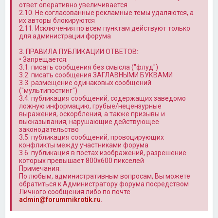
ответ оперативно увеличивается
2.10. Не согласованные рекламные темы удаляются, а
их авторы блокируются
2.11. Исключения по всем пунктам действуют только
для администрации форума
3. ПРАВИЛА ПУБЛИКАЦИИ ОТВЕТОВ:
• Запрещается:
3.1. писать сообщения без смысла ("флуд")
3.2. писать сообщения ЗАГЛАВНЫМИ БУКВАМИ
3.3. размещение одинаковых сообщений
("мультипостинг")
3.4. публикация сообщений, содержащих заведомо
ложную информацию, грубые/нецензурные
выражения, оскорбления, а также призывы и
высказывания, нарушающие действующее
законодательство
3.5. публикация сообщений, провоцирующих
конфликты между участниками форума
3.6. публикация в постах изображений, разрешение
которых превышает 800x600 пикселей
Примечания:
По любым, административным вопросам, Вы можете
обратиться к Администратору форума посредством
Личного сообщения либо по почте
admin@forummikrotik.ru
.