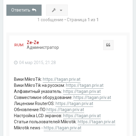
Ответить
1 сообщение • Страница
1
из
1
Ze-Ze
Цитата
Администратор
04 мар 2015, 21:28
Вики MikroTik:
https://tagan.priv.at
Вики MikroTik на русском:
https://tagan.priv.at
Алфавитный указатель:
https://tagan.priv.at
Совместимое оборудование:
https://tagan.priv.at
Лицензии RouterOS:
https://tagan.priv.at
Обновление ПО
https://tagan.priv.at
Настройка LCD экранов:
https://tagan.priv.at
Статьи пользователей Mikrotik:
https://tagan.priv.at
Mikrotik news -
https://tagan.priv.at