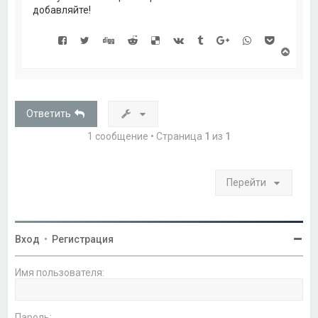
добавляйте!
В
е
р
н
у
т
Ответить
ь
с
1 сообщение • Страница
1
из
1
я
к
н
а
Перейти
ч
а
л
у
Вход
•
Регистрация
Имя пользователя:
Пароль: