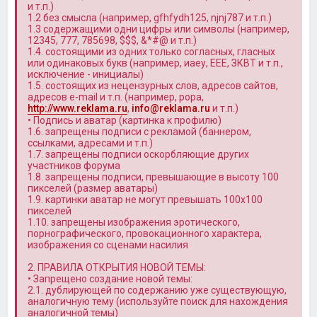
и т.п.)
1.2 без смысла (например, gfhfydh125, njnj787 и т.п.)
1.3 содержащими одни цифры или символы (например,
12345, 777, 785698, $$$, &*#@ и т.п.)
1.4. состоящими из одних только согласных, гласных
или одинаковых букв (например, иаеу, ЕЕЕ, ЗКВТ и т.п.,
исключение - инициалы)
1.5. состоящих из нецензурных слов, адресов сайтов,
адресов e-mail и т.п. (например, popa,
http://www.reklama.ru
,
info@reklama.ru
и т.п.)
• Подпись и аватар (картинка к профилю)
1.6. запрещены подписи с рекламой (баннером,
ссылками, адресами и т.п.)
1.7. запрещены подписи оскорбляющие других
участников форума
1.8. запрещены подписи, превышающие в высоту 100
пикселей (размер аватары)
1.9. картинки аватар не могут превышать 100x100
пикселей
1.10. запрещены изображения эротического,
порнографического, провокационного характера,
изображения со сценами насилия
2. ПРАВИЛА ОТКРЫТИЯ НОВОЙ ТЕМЫ:
• Запрещено создание новой темы:
2.1. дублирующей по содержанию уже существующую,
аналогичную тему (используйте поиск для нахождения
аналогичной темы)