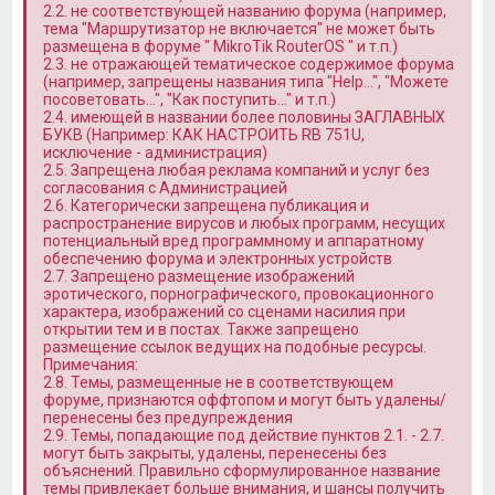
2.2. не соответствующей названию форума (например,
тема "Маршрутизатор не включается" не может быть
размещена в форуме " MikroTik RouterOS " и т.п.)
2.3. не отражающей тематическое содержимое форума
(например, запрещены названия типа "Help…", "Можете
посоветовать…", "Как поступить…" и т.п.)
2.4. имеющей в названии более половины ЗАГЛАВНЫХ
БУКВ (Например: КАК НАСТРОИТЬ RB 751U,
исключение - администрация)
2.5. Запрещена любая реклама компаний и услуг без
согласования с Администрацией
2.6. Категорически запрещена публикация и
распространение вирусов и любых программ, несущих
потенциальный вред программному и аппаратному
обеспечению форума и электронных устройств
2.7. Запрещено размещение изображений
эротического, порнографического, провокационного
характера, изображений со сценами насилия при
открытии тем и в постах. Также запрещено
размещение ссылок ведущих на подобные ресурсы.
Примечания:
2.8. Темы, размещенные не в соответствующем
форуме, признаются оффтопом и могут быть удалены/
перенесены без предупреждения
2.9. Темы, попадающие под действие пунктов 2.1. - 2.7.
могут быть закрыты, удалены, перенесены без
объяснений. Правильно сформулированное название
темы привлекает больше внимания, и шансы получить