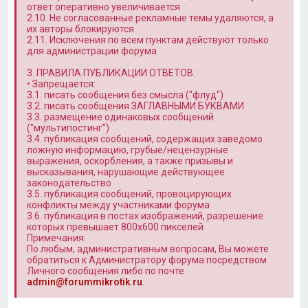
ответ оперативно увеличивается
2.10. Не согласованные рекламные темы удаляются, а
их авторы блокируются
2.11. Исключения по всем пунктам действуют только
для администрации форума
3. ПРАВИЛА ПУБЛИКАЦИИ ОТВЕТОВ:
• Запрещается:
3.1. писать сообщения без смысла ("флуд")
3.2. писать сообщения ЗАГЛАВНЫМИ БУКВАМИ
3.3. размещение одинаковых сообщений
("мультипостинг")
3.4. публикация сообщений, содержащих заведомо
ложную информацию, грубые/нецензурные
выражения, оскорбления, а также призывы и
высказывания, нарушающие действующее
законодательство
3.5. публикация сообщений, провоцирующих
конфликты между участниками форума
3.6. публикация в постах изображений, разрешение
которых превышает 800x600 пикселей
Примечания:
По любым, административным вопросам, Вы можете
обратиться к Администратору форума посредством
Личного сообщения либо по почте
admin@forummikrotik.ru
.