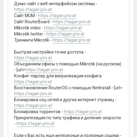
Демо-сайт с веб-интерфейсом системы -
https://tagan.priv.at
Сайт MUM -
https://tagan.priv.at
Сайт RouterBoard -
https://tagan.priv.at
Mikrotik video -
https://tagan.priv.at
Mikrotik twitter -
https://tagan.priv.at
Тренинги Mikrotik -
https://tagan.priv.at
Быстрая настройка точки доступа -
https://tagan.priv.at
Объединяем офисы с помощью Mikrotik (на русском)
- [url=
https://tagan.priv.at
Конфиг-парсер для визуализации конфига
https://tagan.priv.at
Восстановление RouterOS с помощью NetInstall - [url=
https://tagan.priv.at
Блокировка соц.сетей и других интернет страниц -
https://tagan.priv.at
Блокировка торрентов -
https://tagan.priv.at
Приоритезация по типу трафика и деление скорости
-
https://tagan.priv.at
Если у Вас есть еще интересные и полезные ссылки -