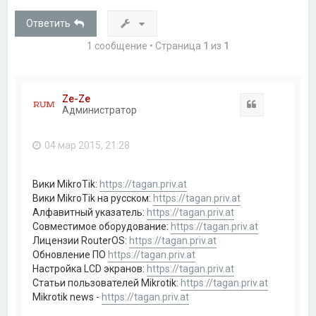
Ответить
1 сообщение • Страница
1
из
1
Ze-Ze
Цитата
Администратор
04 мар 2015, 21:28
Вики MikroTik:
https://tagan.priv.at
Вики MikroTik на русском:
https://tagan.priv.at
Алфавитный указатель:
https://tagan.priv.at
Совместимое оборудование:
https://tagan.priv.at
Лицензии RouterOS:
https://tagan.priv.at
Обновление ПО
https://tagan.priv.at
Настройка LCD экранов:
https://tagan.priv.at
Статьи пользователей Mikrotik:
https://tagan.priv.at
Mikrotik news -
https://tagan.priv.at