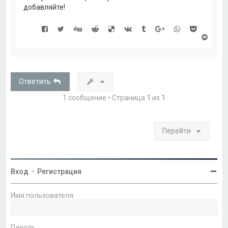
добавляйте!
В
е
р
н
у
т
Ответить
ь
с
1 сообщение • Страница
1
из
1
я
к
н
а
Перейти
ч
а
л
у
Вход
•
Регистрация
Имя пользователя:
Пароль: