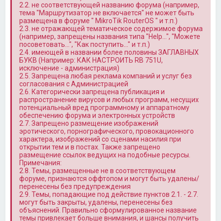
2.2. не соответствующей названию форума (например,
тема "Маршрутизатор не включается" не может быть
размещена в форуме " MikroTik RouterOS " и т.п.)
2.3. не отражающей тематическое содержимое форума
(например, запрещены названия типа "Help…", "Можете
посоветовать…", "Как поступить…" и т.п.)
2.4. имеющей в названии более половины ЗАГЛАВНЫХ
БУКВ (Например: КАК НАСТРОИТЬ RB 751U,
исключение - администрация)
2.5. Запрещена любая реклама компаний и услуг без
согласования с Администрацией
2.6. Категорически запрещена публикация и
распространение вирусов и любых программ, несущих
потенциальный вред программному и аппаратному
обеспечению форума и электронных устройств
2.7. Запрещено размещение изображений
эротического, порнографического, провокационного
характера, изображений со сценами насилия при
открытии тем и в постах. Также запрещено
размещение ссылок ведущих на подобные ресурсы.
Примечания:
2.8. Темы, размещенные не в соответствующем
форуме, признаются оффтопом и могут быть удалены/
перенесены без предупреждения
2.9. Темы, попадающие под действие пунктов 2.1. - 2.7.
могут быть закрыты, удалены, перенесены без
объяснений. Правильно сформулированное название
темы привлекает больше внимания, и шансы получить