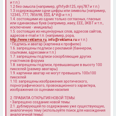
и т.п.)
1.2 без смысла (например, gfhfydh125, njnj787 и т.п.)
1.3 содержащими одни цифры или символы (например,
12345, 777, 785698, $$$, &*#@ и т.п.)
1.4. состоящими из одних только согласных, гласных
или одинаковых букв (например, иаеу, ЕЕЕ, ЗКВТ и т.п.,
исключение - инициалы)
1.5. состоящих из нецензурных слов, адресов сайтов,
адресов e-mail и т.п. (например, popa,
http://www.reklama.ru
,
info@reklama.ru
и т.п.)
• Подпись и аватар (картинка к профилю)
1.6. запрещены подписи с рекламой (баннером,
ссылками, адресами и т.п.)
1.7. запрещены подписи оскорбляющие других
участников форума
1.8. запрещены подписи, превышающие в высоту 100
пикселей (размер аватары)
1.9. картинки аватар не могут превышать 100x100
пикселей
1.10. запрещены изображения эротического,
порнографического, провокационного характера,
изображения со сценами насилия
2. ПРАВИЛА ОТКРЫТИЯ НОВОЙ ТЕМЫ:
• Запрещено создание новой темы:
2.1. дублирующей по содержанию уже существующую,
аналогичную тему (используйте поиск для нахождения
аналогичной темы)