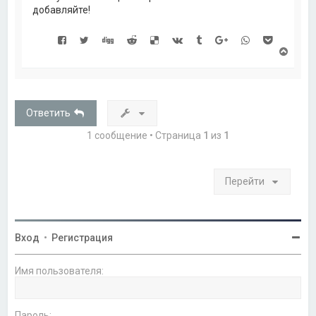
добавляйте!
В
е
р
н
у
т
Ответить
ь
с
1 сообщение • Страница
1
из
1
я
к
н
а
Перейти
ч
а
л
у
Вход
•
Регистрация
Имя пользователя:
Пароль: