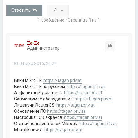
Ответить
1 сообщение • Страница
1
из
1
Ze-Ze
Цитата
Администратор
04 мар 2015, 21:28
Вики MikroTik:
https://tagan.priv.at
Вики MikroTik на русском:
https://tagan.priv.at
Алфавитный указатель:
https://tagan.priv.at
Совместимое оборудование:
https://tagan.priv.at
Лицензии RouterOS:
https://tagan.priv.at
Обновление ПО
https://tagan.priv.at
Настройка LCD экранов:
https://tagan.priv.at
Статьи пользователей Mikrotik:
https://tagan.priv.at
Mikrotik news -
https://tagan.priv.at