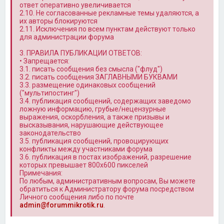
ответ оперативно увеличивается
2.10. Не согласованные рекламные темы удаляются, а
их авторы блокируются
2.11. Исключения по всем пунктам действуют только
для администрации форума
3. ПРАВИЛА ПУБЛИКАЦИИ ОТВЕТОВ:
• Запрещается:
3.1. писать сообщения без смысла ("флуд")
3.2. писать сообщения ЗАГЛАВНЫМИ БУКВАМИ
3.3. размещение одинаковых сообщений
("мультипостинг")
3.4. публикация сообщений, содержащих заведомо
ложную информацию, грубые/нецензурные
выражения, оскорбления, а также призывы и
высказывания, нарушающие действующее
законодательство
3.5. публикация сообщений, провоцирующих
конфликты между участниками форума
3.6. публикация в постах изображений, разрешение
которых превышает 800x600 пикселей
Примечания:
По любым, административным вопросам, Вы можете
обратиться к Администратору форума посредством
Личного сообщения либо по почте
admin@forummikrotik.ru
.