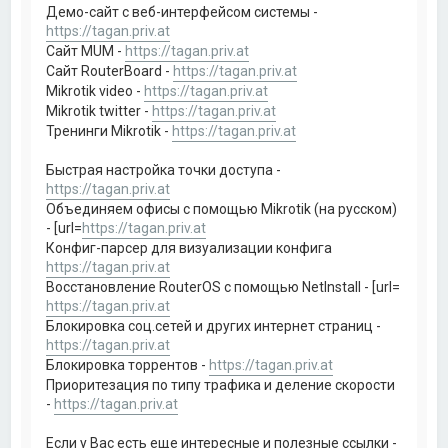
Демо-сайт с веб-интерфейсом системы -
https://tagan.priv.at
Сайт MUM -
https://tagan.priv.at
Сайт RouterBoard -
https://tagan.priv.at
Mikrotik video -
https://tagan.priv.at
Mikrotik twitter -
https://tagan.priv.at
Тренинги Mikrotik -
https://tagan.priv.at
Быстрая настройка точки доступа -
https://tagan.priv.at
Объединяем офисы с помощью Mikrotik (на русском)
- [url=
https://tagan.priv.at
Конфиг-парсер для визуализации конфига
https://tagan.priv.at
Восстановление RouterOS с помощью NetInstall - [url=
https://tagan.priv.at
Блокировка соц.сетей и других интернет страниц -
https://tagan.priv.at
Блокировка торрентов -
https://tagan.priv.at
Приоритезация по типу трафика и деление скорости
-
https://tagan.priv.at
Если у Вас есть еще интересные и полезные ссылки -