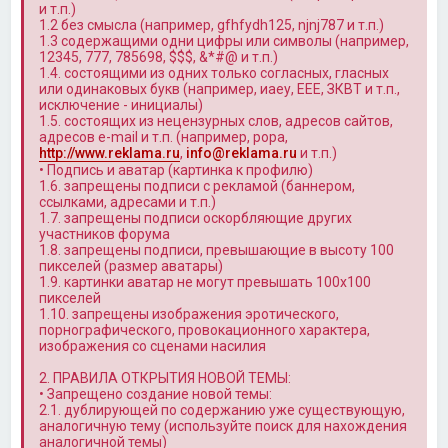
и т.п.)
1.2 без смысла (например, gfhfydh125, njnj787 и т.п.)
1.3 содержащими одни цифры или символы (например,
12345, 777, 785698, $$$, &*#@ и т.п.)
1.4. состоящими из одних только согласных, гласных
или одинаковых букв (например, иаеу, ЕЕЕ, ЗКВТ и т.п.,
исключение - инициалы)
1.5. состоящих из нецензурных слов, адресов сайтов,
адресов e-mail и т.п. (например, popa,
http://www.reklama.ru
,
info@reklama.ru
и т.п.)
• Подпись и аватар (картинка к профилю)
1.6. запрещены подписи с рекламой (баннером,
ссылками, адресами и т.п.)
1.7. запрещены подписи оскорбляющие других
участников форума
1.8. запрещены подписи, превышающие в высоту 100
пикселей (размер аватары)
1.9. картинки аватар не могут превышать 100x100
пикселей
1.10. запрещены изображения эротического,
порнографического, провокационного характера,
изображения со сценами насилия
2. ПРАВИЛА ОТКРЫТИЯ НОВОЙ ТЕМЫ:
• Запрещено создание новой темы:
2.1. дублирующей по содержанию уже существующую,
аналогичную тему (используйте поиск для нахождения
аналогичной темы)