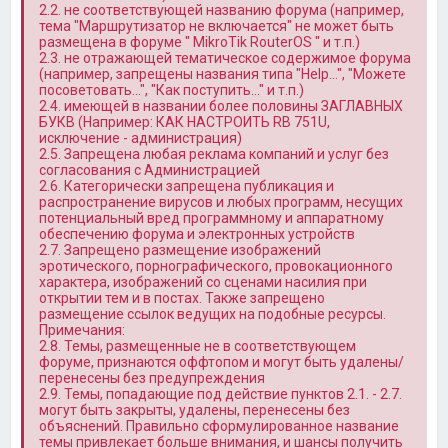
2.2. не соответствующей названию форума (например,
тема "Маршрутизатор не включается" не может быть
размещена в форуме " MikroTik RouterOS " и т.п.)
2.3. не отражающей тематическое содержимое форума
(например, запрещены названия типа "Help…", "Можете
посоветовать…", "Как поступить…" и т.п.)
2.4. имеющей в названии более половины ЗАГЛАВНЫХ
БУКВ (Например: КАК НАСТРОИТЬ RB 751U,
исключение - администрация)
2.5. Запрещена любая реклама компаний и услуг без
согласования с Администрацией
2.6. Категорически запрещена публикация и
распространение вирусов и любых программ, несущих
потенциальный вред программному и аппаратному
обеспечению форума и электронных устройств
2.7. Запрещено размещение изображений
эротического, порнографического, провокационного
характера, изображений со сценами насилия при
открытии тем и в постах. Также запрещено
размещение ссылок ведущих на подобные ресурсы.
Примечания:
2.8. Темы, размещенные не в соответствующем
форуме, признаются оффтопом и могут быть удалены/
перенесены без предупреждения
2.9. Темы, попадающие под действие пунктов 2.1. - 2.7.
могут быть закрыты, удалены, перенесены без
объяснений. Правильно сформулированное название
темы привлекает больше внимания, и шансы получить