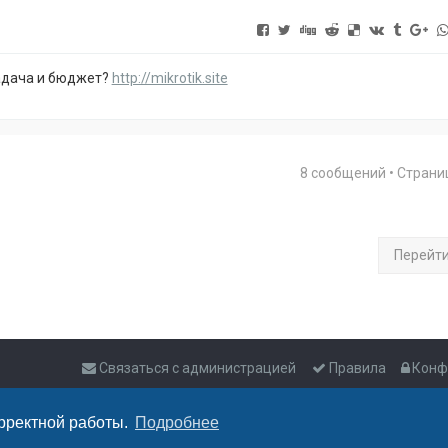
адача и бюджет?
http://mikrotik.site
8 сообщений • Стран
Перейт
Связаться с администрацией
Правила
Конф
орректной работы.
Подробнее