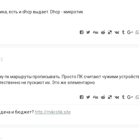
ика, есть и dhcp выдает. Dhcp - микротик
13
му пк маршруты прописывать. Просто ПК считают чужими устройств
стественно не пускают их. Это же элементарно
адача и бюджет?
http://mikrotik.site