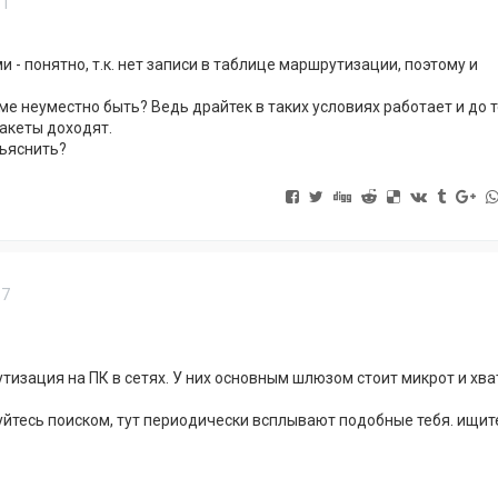
11
 - понятно, т.к. нет записи в таблице маршрутизации, поэтому и
ме неуместно быть? Ведь драйтек в таких условиях работает и до т
акеты доходят.
ъяснить?
17
тизация на ПК в сетях. У них основным шлюзом стоит микрот и хва
йтесь поиском, тут периодически всплывают подобные тебя. ищит