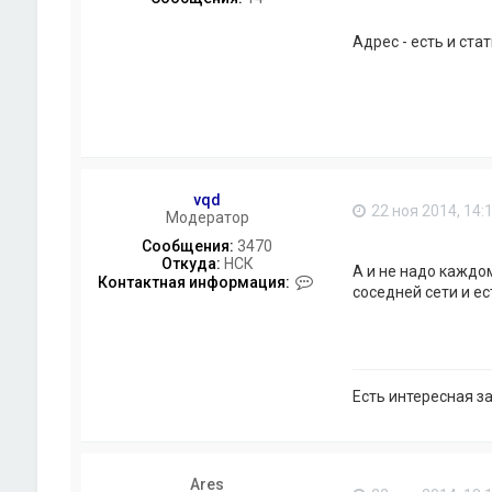
Адрес - есть и стат
vqd
22 ноя 2014, 14:
Модератор
Сообщения:
3470
Откуда:
НСК
А и не надо каждо
К
Контактная информация:
соседней сети и е
о
н
т
а
к
т
Есть интересная з
н
а
я
и
н
Ares
ф