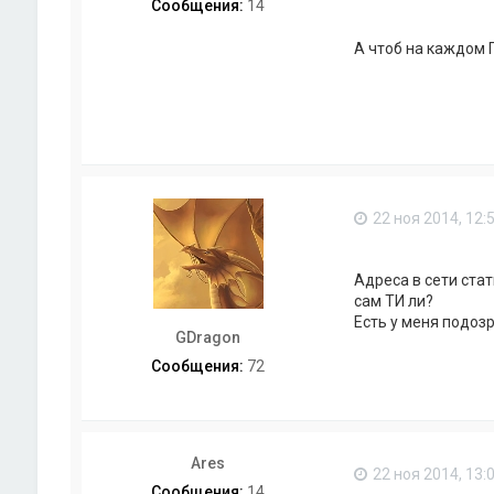
р
Сообщения:
14
м
а
А чтоб на каждом 
ц
и
я
п
о
л
ь
з
о
в
22 ноя 2014, 12:
а
т
е
Адреса в сети стат
л
сам ТИ ли?
я
v
Есть у меня подозр
q
GDragon
d
Сообщения:
72
Ares
22 ноя 2014, 13:
Сообщения:
14