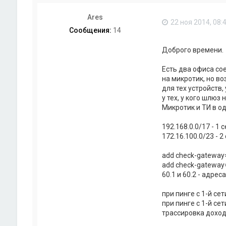
Ares
22 ноя 2014, 08:
Сообщения:
14
Доброго времени.
Есть два офиса со
на микротик, но в
для тех устройств,
у тех, у кого шлюз
Микротик и ТИ в од
192.168.0.0/17 - 1 
172.16.100.0/23 - 2
add check-gateway=
add check-gateway=
60.1 и 60.2 - адреса
при пинге с 1-й се
при пинге с 1-й сет
трассировка доходи