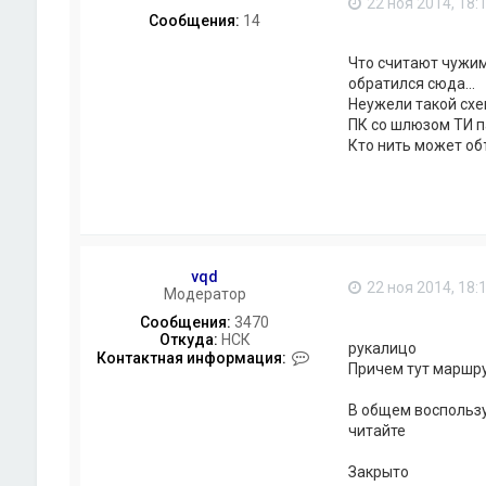
22 ноя 2014, 18:
о
Сообщения:
14
р
м
Что считают чужими
а
обратился сюда...
ц
и
Неужели такой схе
я
ПК со шлюзом ТИ п
п
Кто нить может об
о
л
ь
з
о
в
а
т
vqd
22 ноя 2014, 18:
е
Модератор
л
Сообщения:
3470
я
Откуда:
НСК
v
рукалицо
К
Контактная информация:
q
Причем тут маршру
о
d
н
т
В общем воспользу
а
читайте
к
т
Закрыто
н