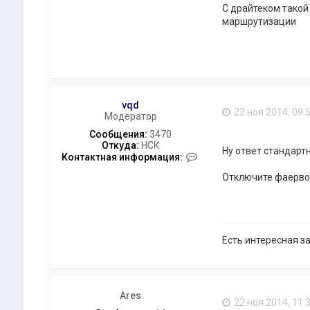
С драйтеком такой
маршрутизации
vqd
22 ноя 2014, 09:
Модератор
Сообщения:
3470
Откуда:
НСК
Ну ответ стандартн
К
Контактная информация:
о
Отключите фаервол
н
т
а
к
т
н
Есть интересная з
а
я
и
н
ф
Ares
о
22 ноя 2014, 11: