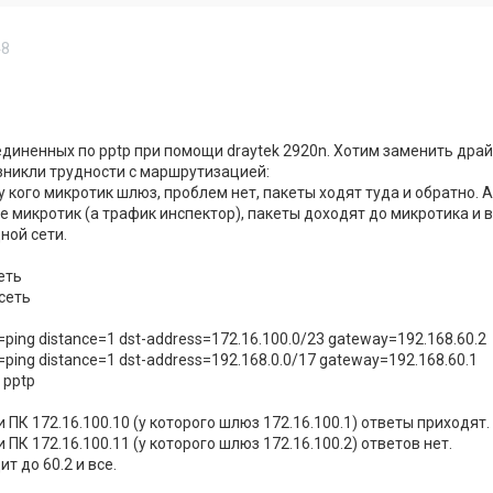
48
единенных по pptp при помощи draytek 2920n. Хотим заменить драй
озникли трудности с маршрутизацией:
 у кого микротик шлюз, проблем нет, пакеты ходят туда и обратно. А
 не микротик (а трафик инспектор), пакеты доходят до микротика и в
ной сети.
сеть
 сеть
ping distance=1 dst-address=172.16.100.0/23 gateway=192.168.60.2
ping distance=1 dst-address=192.168.0.0/17 gateway=192.168.60.1
 pptp
ти ПК 172.16.100.10 (у которого шлюз 172.16.100.1) ответы приходят.
и ПК 172.16.100.11 (у которого шлюз 172.16.100.2) ответов нет.
т до 60.2 и все.