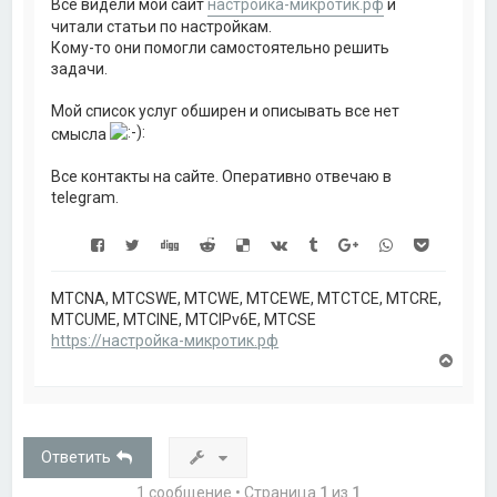
Все видели мой сайт
настройка-микротик.рф
и
читали статьи по настройкам.
Кому-то они помогли самостоятельно решить
задачи.
Мой список услуг обширен и описывать все нет
смысла
Все контакты на сайте. Оперативно отвечаю в
telegram.
MTCNA, MTCSWE, MTCWE, MTCEWE, MTCTCE, MTCRE,
MTCUME, MTCINE, MTCIPv6E, MTCSE
https://настройка-микротик.рф
В
е
р
н
у
т
Ответить
ь
с
1 сообщение • Страница
1
из
1