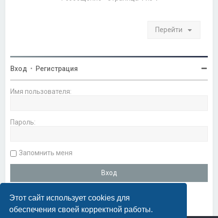
я
к
н
а
Перейти
ч
а
л
у
Вход
•
Регистрация
Имя пользователя:
Пароль:
Запомнить меня
Этот сайт использует cookies для
обеспечения своей корректной работы.