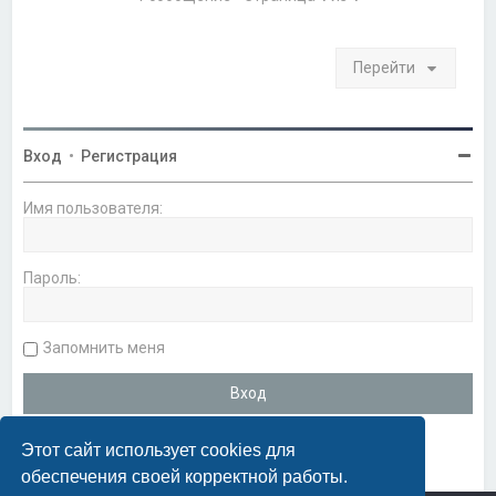
я
к
н
а
Перейти
ч
а
л
у
Вход
•
Регистрация
Имя пользователя:
Пароль:
Запомнить меня
Этот сайт использует cookies для
обеспечения своей корректной работы.