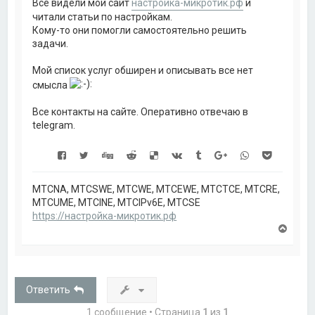
Все видели мой сайт
настройка-микротик.рф
и
читали статьи по настройкам.
Кому-то они помогли самостоятельно решить
задачи.
Мой список услуг обширен и описывать все нет
смысла
Все контакты на сайте. Оперативно отвечаю в
telegram.
MTCNA, MTCSWE, MTCWE, MTCEWE, MTCTCE, MTCRE,
MTCUME, MTCINE, MTCIPv6E, MTCSE
https://настройка-микротик.рф
В
е
р
н
у
т
Ответить
ь
с
1 сообщение • Страница
1
из
1