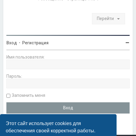
я
к
н
а
Перейти
ч
а
л
у
Вход
•
Регистрация
Имя пользователя:
Пароль:
Запомнить меня
Этот сайт использует cookies для
обеспечения своей корректной работы.