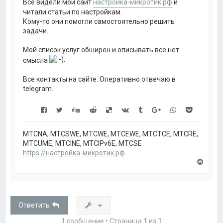
Все видели мой сайт
настройка-микротик.рф
и
читали статьи по настройкам.
Кому-то они помогли самостоятельно решить
задачи.
Мой список услуг обширен и описывать все нет
смысла
Все контакты на сайте. Оперативно отвечаю в
telegram.
MTCNA, MTCSWE, MTCWE, MTCEWE, MTCTCE, MTCRE,
MTCUME, MTCINE, MTCIPv6E, MTCSE
https://настройка-микротик.рф
В
е
р
н
у
т
Ответить
ь
с
1 сообщение • Страница
1
из
1