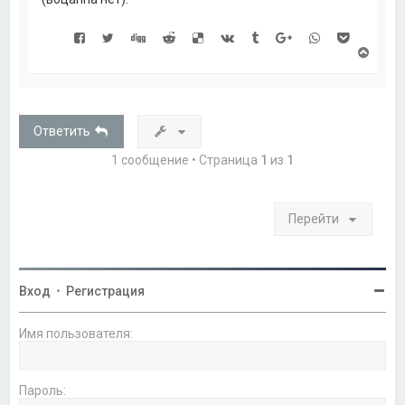
В
е
р
н
у
т
Ответить
ь
с
1 сообщение • Страница
1
из
1
я
к
н
а
Перейти
ч
а
л
у
Вход
•
Регистрация
Имя пользователя:
Пароль: