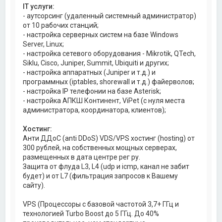
IT услуги:
- аутсорсинг (удаленный системный администратор)
от 10 рабочих станций;
- настройка серверных систем на базе Windows
Server, Linux;
- настройка сетевого оборудования - Mikrotik, QTech,
Siklu, Cisco, Juniper, Summit, Ubiquiti и других;
- настройка аппаратных (Juniper и т.д.) и
программных (iptables, shorewall и т.д.) файерволов;
- настройка IP телефонии на базе Asterisk;
- настройка АПКШ Континент, ViPet (с нуля места
администратора, координатора, клиентов);
Хостинг:
Анти ДДоС (anti DDoS) VDS/VPS хостинг (hosting) от
300 рублей, на собственных мощных серверах,
размещенных в дата центре рег ру.
Защита от флуда L3, L4 (udp и icmp, канал не забит
будет) и от L7 (фильтрация запросов к Вашему
сайту).
VPS (Процессоры с базовой частотой 3,7+ ГГц и
технологией Turbo Boost до 5 ГГц. До 40%