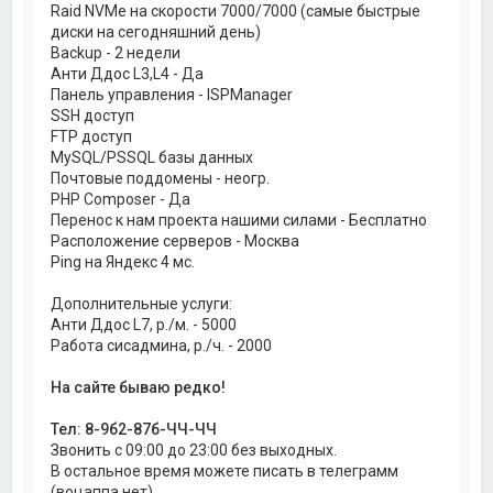
Raid NVMe на скорости 7000/7000 (самые быстрые
диски на сегодняшний день)
Backup - 2 недели
Анти Ддос L3,L4 - Да
Панель управления - ISPManager
SSH доступ
FTP доступ
MySQL/PSSQL базы данных
Почтовые поддомены - неогр.
PHP Composer - Да
Перенос к нам проекта нашими силами - Бесплатно
Расположение серверов - Москва
Ping на Яндекс 4 мс.
Дополнительные услуги:
Анти Ддос L7, р./м. - 5000
Работа сисадмина, р./ч. - 2000
На сайте бываю редко!
Тел: 8-9б2-87б-ЧЧ-ЧЧ
Звонить с 09:00 до 23:00 без выходных.
В остальное время можете писать в телеграмм
(воцаппа нет).