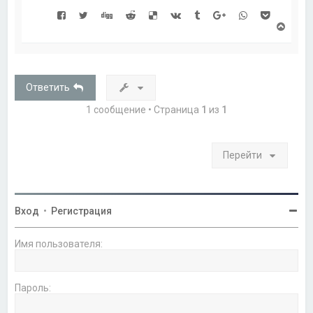
В
е
р
н
у
т
Ответить
ь
с
1 сообщение • Страница
1
из
1
я
к
н
а
Перейти
ч
а
л
у
Вход
•
Регистрация
Имя пользователя:
Пароль: