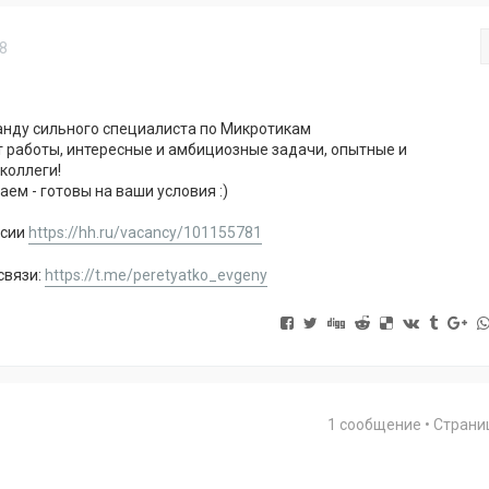
18
анду сильного специалиста по Микротикам
работы, интересные и амбициозные задачи, опытные и
оллеги!
ем - готовы на ваши условия :)
нсии
https://hh.ru/vacancy/101155781
связи:
https://t.me/peretyatko_evgeny
1 сообщение • Стран