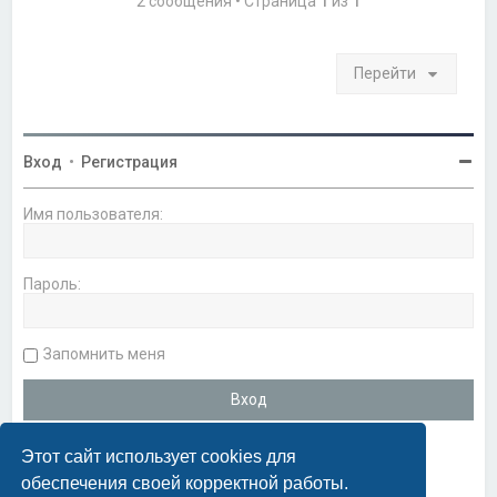
2 сообщения • Страница
1
из
1
я
к
н
а
Перейти
ч
а
л
у
Вход
•
Регистрация
Имя пользователя:
Пароль:
Запомнить меня
Этот сайт использует cookies для
обеспечения своей корректной работы.