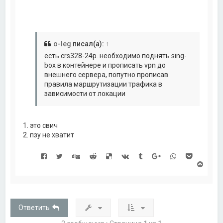
к
н
а
ч
а
л
o-leg
писал(а):
↑
у
есть crs328-24p. необходимо поднять sing-
box в контейнере и прописать vpn до
внешнего сервера, попутно прописав
правила маршрутизации трафика в
зависимости от локации
1. это свич
2. пзу не хватит
В
е
р
н
у
т
Ответить
ь
с