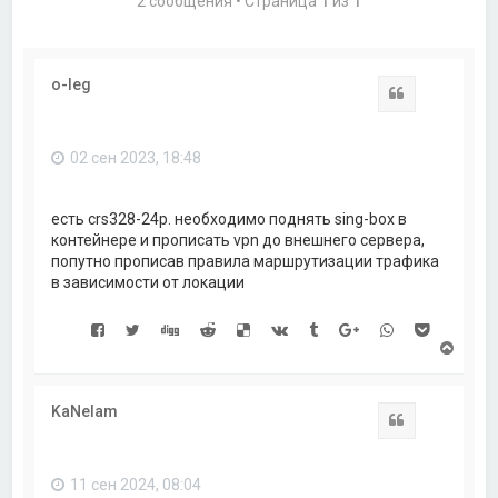
2 сообщения • Страница
1
из
1
o-leg
Цитата
02 сен 2023, 18:48
есть crs328-24p. необходимо поднять sing-box в
контейнере и прописать vpn до внешнего сервера,
попутно прописав правила маршрутизации трафика
в зависимости от локации
В
е
р
н
KaNelam
у
Цитата
т
ь
с
11 сен 2024, 08:04
я