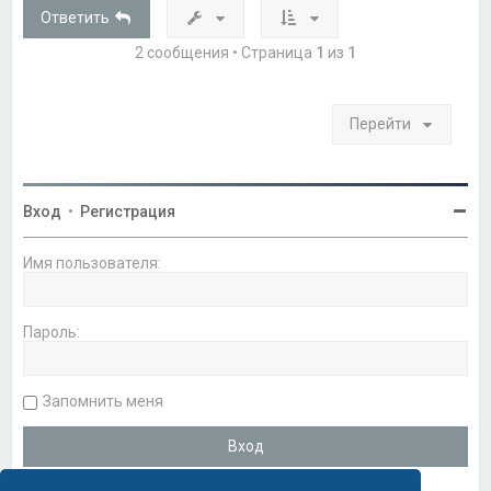
т
Ответить
ь
с
2 сообщения • Страница
1
из
1
я
к
н
а
Перейти
ч
а
л
у
Вход
•
Регистрация
Имя пользователя:
Пароль:
Запомнить меня