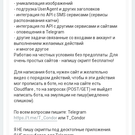
- уникализация изображений
- подгрузка UserAgent и других заголовков
- интеграция по API с SMS сервисами (сервисы
распознавания капчи)
- интеграция по API с другими сервисами и сайтами
- оповещения в Telegram
- другие задачи связанные со входами в аккаунт и
выполнением желаемых действий
- и многое другое
Работаю на честных условиях без предоплаты. Для
очень простых сайтов - напишу скрипт бесплатно!
Для написания бота, нужен сайт и желательно
видео с порядком действий, чтобы я эти действия
мог прописать в боте, но если на сайте есть
Cloudflare , то на запросах (POST/GET) не выйдет
написать бота, на эмуляции не пишу(медленно
слишком).
По всем вопросам пишите: Telegram
https://t.me/T_Condor
или T_Condor
Я НЕ пишу скрипты под десктопные приложения.