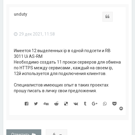
unduty
Цитата
29 дек 2021, 11:58
Имеется 12 выделенных ip в одной подсети и RB
3011 Ui AS-RM
Необходимо создать 11 прокси серверов для обмена
по HTTPS между сервисами , каждый на своем ip,
12й используется для подключения клиентов.
Специалистов имеющих опыт в таких проектах
прошу писать в личку свои предложения.
В
е
р
н
у
т
Ответить