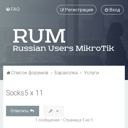
FAQ
Регистрация
Вход
Список форумов
Барахолка
Услуги
Socks5 x 11
Ответить
1 сообщение • Страница
1
из
1