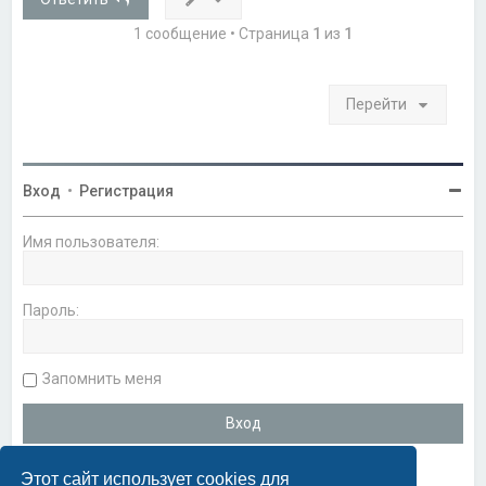
ь
с
1 сообщение • Страница
1
из
1
я
к
н
а
Перейти
ч
а
л
у
Вход
•
Регистрация
Имя пользователя:
Пароль:
Запомнить меня
Этот сайт использует cookies для