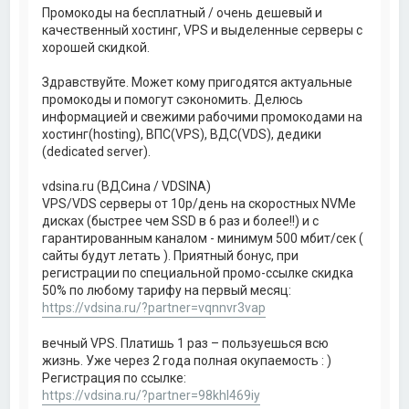
Промокоды на бесплатный / очень дешевый и
качественный хостинг, VPS и выделенные серверы с
хорошей скидкой.
Здравствуйте. Может кому пригодятся актуальные
промокоды и помогут сэкономить. Делюсь
информацией и свежими рабочими промокодами на
хостинг(hosting), ВПС(VPS), ВДС(VDS), дедики
(dedicated server).
vdsina.ru (ВДСина / VDSINA)
VPS/VDS серверы от 10р/день на скоростных NVMe
дисках (быстрее чем SSD в 6 раз и более!!) и с
гарантированным каналом - минимум 500 мбит/сек (
сайты будут летать ). Приятный бонус, при
регистрации по специальной промо-ссылке скидка
50% по любому тарифу на первый месяц:
https://vdsina.ru/?partner=vqnnvr3vap
вечный VPS. Платишь 1 раз – пользуешься всю
жизнь. Уже через 2 года полная окупаемость : )
Регистрация по ссылке:
https://vdsina.ru/?partner=98khl469iy