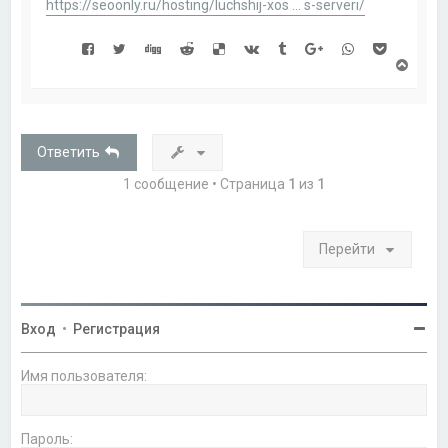
https://seoonly.ru/hosting/luchshij-xos ... s-serveri/
В
е
р
н
у
т
Ответить
ь
с
1 сообщение • Страница
1
из
1
я
к
н
а
Перейти
ч
а
л
у
Вход
•
Регистрация
Имя пользователя:
Пароль: