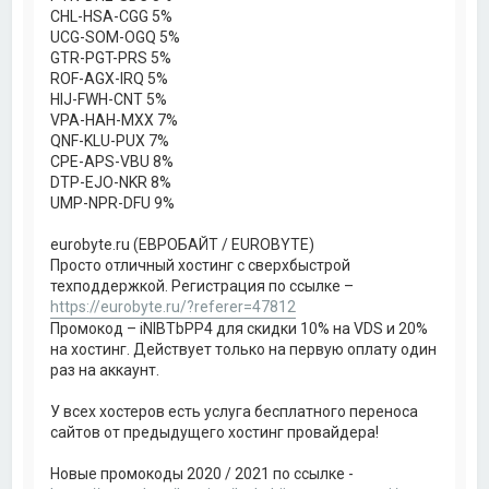
CHL-HSA-CGG 5%
UCG-SOM-OGQ 5%
GTR-PGT-PRS 5%
ROF-AGX-IRQ 5%
HIJ-FWH-CNT 5%
VPA-HAH-MXX 7%
QNF-KLU-PUX 7%
CPE-APS-VBU 8%
DTP-EJO-NKR 8%
UMP-NPR-DFU 9%
eurobyte.ru (ЕВРОБАЙТ / EUROBYTE)
Просто отличный хостинг с сверхбыстрой
техподдержкой. Регистрация по ссылке –
https://eurobyte.ru/?referer=47812
Промокод – iNlBTbPP4 для скидки 10% на VDS и 20%
на хостинг. Действует только на первую оплату один
раз на аккаунт.
У всех хостеров есть услуга бесплатного переноса
сайтов от предыдущего хостинг провайдера!
Новые промокоды 2020 / 2021 по ссылке -