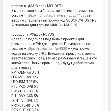
mchost.ru (МАКхост / MCHOST)
3 месяца хостинга бесплатно. Регистрируемся по
ссылке –
http://mchost.ru/?referer=2727445862
и
вводим специальный промо-код SEOONLY-HOSTING.
Актуально для тарифа МАК-3 и МАК-15
ruvds.com (РУвдс / RUVDS)
идеально подойдет под белые проекты для
размещения в РФ дата-центре. Регистрация по
ссылке –
https://ruvds.com/pr4820
+ куча промо-
кодов на скидку 5-9%. Внимание, промо-код можно
ввести только 1 раз, так что разбираем и пишем кто
какой взял. Новые промо-коды будут добавляться
раз в месяц.
RVF-DEN-KWO 5%
FFX-MSI-UVQ 5%
LRO-ISM-TRF 5%
PTJ-PKO-UPB 5%
HWS-QFC-FIQ 5%
PHL-BVX-GKD 5%
OLN-TVL-OVL 5%
PRC-CTE-BHG 5%
PTN-DHE-SDC 5%