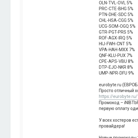
OLN-TVL-OVL 5%
PRC-CTE-BHG 5%
PTN-DHE-SDC 5%
CHL-HSA-CGG 5%
UCG-SOM-OGQ 5%
GTR-PGT-PRS 5%
ROF-AGX-IRQ 5%
HIJ-FWH-CNT 5%
VPA-HAH-MXX 7%
QNF-KLU-PUX 7%
CPE-APS-VBU 8%
DTP-EJO-NKR 8%
UMP-NPR-DFU 9%
eurobyte.ru (ЕВРО
Просто отличный х
https://eurobyte.ru
Промокод – iNlBTbP
первую оплату один
У всех хостеров е
провайдера!
Новые промокоды 2