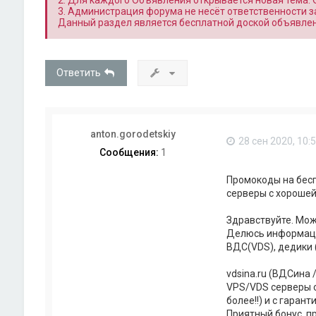
2. Для каждого Объявления открывается новая тема.
3. Администрация форума не несёт ответственности з
Данный раздел является бесплатной доской объявлен
Ответить
anton.gorodetskiy
28 сен 2020, 10:
Сообщения:
1
Промокоды на бесп
серверы с хорошей
Здравствуйте. Мож
Делюсь информацие
ВДС(VDS), дедики (
vdsina.ru (ВДСина 
VPS/VDS серверы о
более!!) и с гаран
Приятный бонус, п