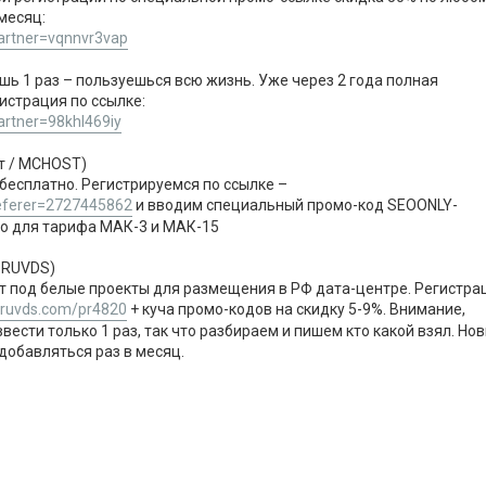
месяц:
partner=vqnnvr3vap
шь 1 раз – пользуешься всю жизнь. Уже через 2 года полная
гистрация по ссылке:
partner=98khl469iy
т / MCHOST)
 бесплатно. Регистрируемся по ссылке –
referer=2727445862
и вводим специальный промо-код SEOONLY-
о для тарифа МАК-3 и МАК-15
/ RUVDS)
 под белые проекты для размещения в РФ дата-центре. Регистра
//ruvds.com/pr4820
+ куча промо-кодов на скидку 5-9%. Внимание,
ести только 1 раз, так что разбираем и пишем кто какой взял. Но
добавляться раз в месяц.