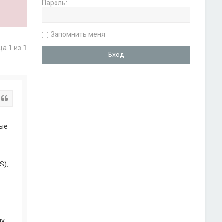
Пароль:
Запомнить меня
ица
1
из
1
Цитата
ные
S),
му