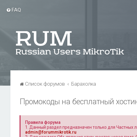
FAQ
Список форумов
Барахолка
Промокоды на бесплатный хостин
Правила форума
1. Данный раздел предназначен только для Частных л
admin@forummikrotik.ru