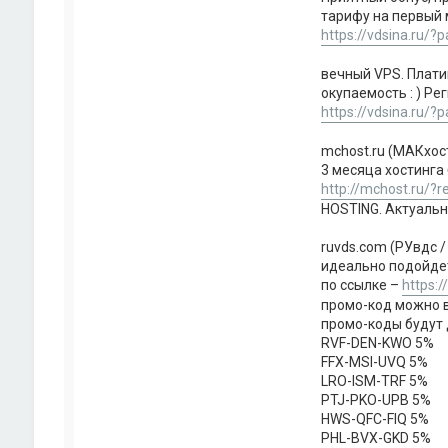
тарифу на первый 
https://vdsina.ru/?
вечный VPS. Плати
окупаемость : ) Ре
https://vdsina.ru/?
mchost.ru (МАКхос
3 месяца хостинга
http://mchost.ru/?
HOSTING. Актуальн
ruvds.com (РУвдс 
идеально подойдет
по ссылке –
https:
промо-код можно вв
промо-коды будут 
RVF-DEN-KWO 5%
FFX-MSI-UVQ 5%
LRO-ISM-TRF 5%
PTJ-PKO-UPB 5%
HWS-QFC-FIQ 5%
PHL-BVX-GKD 5%