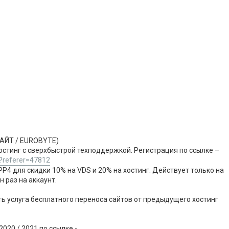
БАЙТ / EUROBYTE)
остинг с сверхбыстрой техподдержкой. Регистрация по ссылке –
/?referer=47812
P4 для скидки 10% на VDS и 20% на хостинг. Действует только на
 раз на аккаунт.
сть услуга бесплатного переноса сайтов от предыдущего хостинг
020 / 2021 по ссылке -