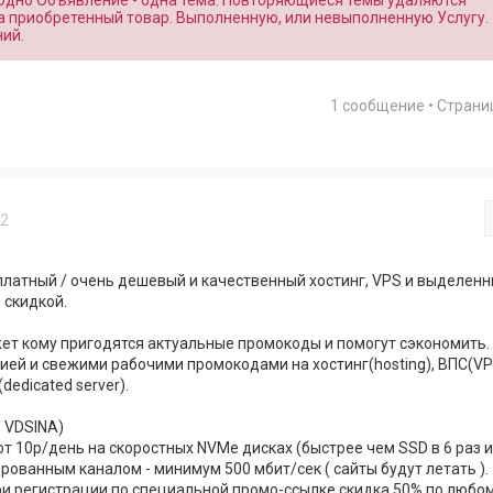
 Одно Объявление - одна тема. Повторяющиеся темы удаляются
а приобретенный товар. Выполненную, или невыполненную Услугу.
ий.
1 сообщение • Стран
52
латный / очень дешевый и качественный хостинг, VPS и выделен
 скидкой.
ет кому пригодятся актуальные промокоды и помогут сэкономить.
й и свежими рабочими промокодами на хостинг(hosting), ВПС(VP
dedicated server).
/ VDSINA)
т 10р/день на скоростных NVMe дисках (быстрее чем SSD в 6 раз и
тированным каналом - минимум 500 мбит/сек ( сайты будут летать ).
ри регистрации по специальной промо-ссылке скидка 50% по любо