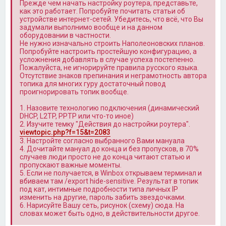
Прежде чем начать настройку роутера, представьте,
как это работает. Попробуйте почитать статьи об
устройстве интернет-сетей. Убедитесь, что всё, что Вы
задумали выполнимо вообще и на данном
оборудовании в частности.
Не нужно изначально строить Наполеоновских планов.
Попробуйте настроить простейшую конфигурацию, а
усложнения добавлять в случае успеха постепенно.
Пожалуйста, не игнорируйте правила русского языка.
Отсутствие знаков препинания и неграмотность автора
топика для многих гуру достаточный повод
проигнорировать топик вообще.
1. Назовите технологию подключения (динамический
DHCP, L2TP, PPTP или что-то иное)
2. Изучите темку "Действия до настройки роутера".
viewtopic.php?f=15&t=2083
3. Настройте согласно выбранного Вами мануала
4. Дочитайте мануал до конца и без пропусков, в 70%
случаев люди просто не до конца читают статью и
пропускают важные моменты.
5. Если не получается, в Winbox открываем терминал и
вбиваем там /export hide-sensitive. Результат в топик
под кат, интимные подробности типа личных IP
изменить на другие, пароль забить звездочками.
6. Нарисуйте Вашу сеть, рисунок (схему) сюда. На
словах может быть одно, в действительности другое.