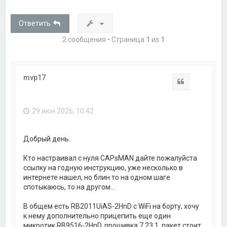
Ответить
2 сообщения • Страница
1
из
1
mvp17
Цитата
29 июн 2026, 10:42
Добрый день.
Кто настраивал с нуля CAPsMAN дайте пожалуйста
ссылку на годную инструкцию, уже несколько в
интернете нашел, но блин то на одном шаге
спотыкаюсь, то на другом...
В общем есть RB2011UiAS-2HnD с WiFi на борту, хочу
к нему дополнительно прицепить еще один
микротик RB9516-2HnD, прошивка 7.23.1, пакет стоит