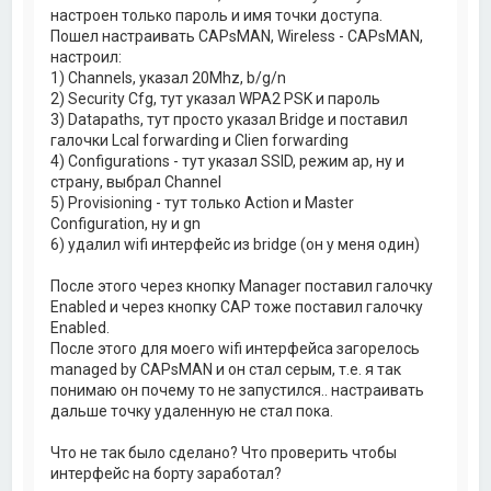
настроен только пароль и имя точки доступа.
Пошел настраивать CAPsMAN, Wireless - CAPsMAN,
настроил:
1) Channels, указал 20Mhz, b/g/n
2) Security Cfg, тут указал WPA2 PSK и пароль
3) Datapaths, тут просто указал Bridge и поставил
галочки Lcal forwarding и Clien forwarding
4) Configurations - тут указал SSID, режим ap, ну и
страну, выбрал Channel
5) Provisioning - тут только Action и Master
Configuration, ну и gn
6) удалил wifi интерфейс из bridge (он у меня один)
После этого через кнопку Manager поставил галочку
Enabled и через кнопку CAP тоже поставил галочку
Enabled.
После этого для моего wifi интерфейса загорелось
managed by CAPsMAN и он стал серым, т.е. я так
понимаю он почему то не запустился.. настраивать
дальше точку удаленную не стал пока.
Что не так было сделано? Что проверить чтобы
интерфейс на борту заработал?