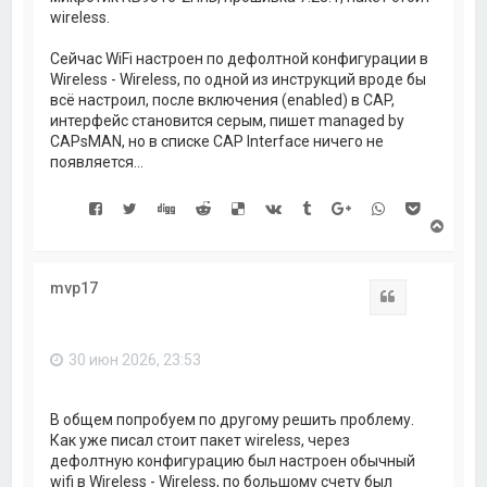
wireless.
Сейчас WiFi настроен по дефолтной конфигурации в
Wireless - Wireless, по одной из инструкций вроде бы
всё настроил, после включения (enabled) в CAP,
интерфейс становится серым, пишет managed by
CAPsMAN, но в списке CAP Interface ничего не
появляется...
В
е
р
н
mvp17
у
Цитата
т
ь
с
30 июн 2026, 23:53
я
к
н
а
В общем попробуем по другому решить проблему.
ч
Как уже писал стоит пакет wireless, через
а
дефолтную конфигурацию был настроен обычный
л
wifi в Wireless - Wireless, по большому счету был
у