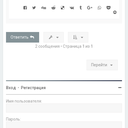
В
е
р
н
у
т
Ответить
ь
с
2 сообщения • Страница
1
из
1
я
к
н
а
Перейти
ч
а
л
у
Вход
•
Регистрация
Имя пользователя:
Пароль: