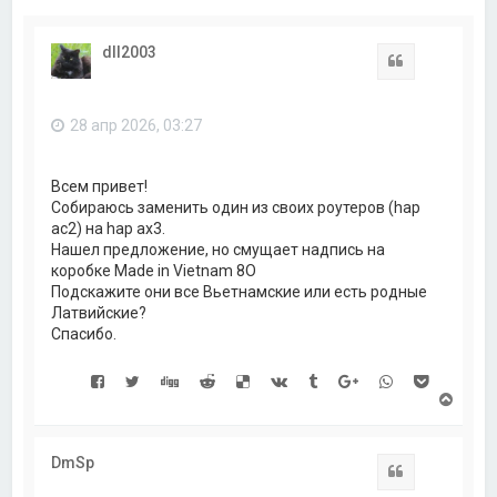
dll2003
Цитата
28 апр 2026, 03:27
Всем привет!
Собираюсь заменить один из своих роутеров (hap
ac2) на hap ax3.
Нашел предложение, но смущает надпись на
коробке Made in Vietnam 8O
Подскажите они все Вьетнамские или есть родные
Латвийские?
Спасибо.
В
е
р
н
DmSp
у
Цитата
т