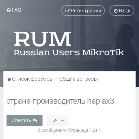
FAQ
Регистрация
Вход
Список форумов
Общие вопросы
страна производитель hap ax3
Ответить
2 сообщения • Страница
1
из
1