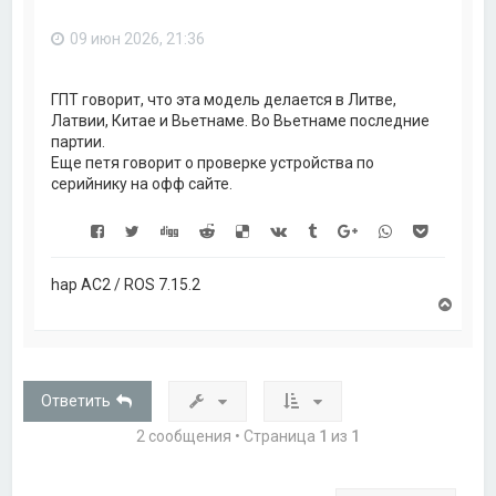
ь
с
09 июн 2026, 21:36
я
к
н
а
ГПТ говорит, что эта модель делается в Литве,
ч
Латвии, Китае и Вьетнаме. Во Вьетнаме последние
а
партии.
л
Еще петя говорит о проверке устройства по
у
серийнику на офф сайте.
hap AC2 / ROS 7.15.2
В
е
р
н
у
т
Ответить
ь
с
2 сообщения • Страница
1
из
1
я
к
н