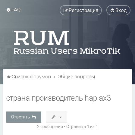
FAQ
Регистрация
Вход
Список форумов
Общие вопросы
страна производитель hap ax3
Ответить
2 сообщения • Страница
1
из
1