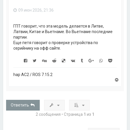
ь
с
09 июн 2026, 21:36
я
к
н
а
ГПТ говорит, что эта модель делается в Литве,
ч
Латвии, Китае и Вьетнаме. Во Вьетнаме последние
а
партии.
л
Еще петя говорит о проверке устройства по
у
серийнику на офф сайте.
hap AC2 / ROS 7.15.2
В
е
р
н
у
т
Ответить
ь
с
2 сообщения • Страница
1
из
1
я
к
н