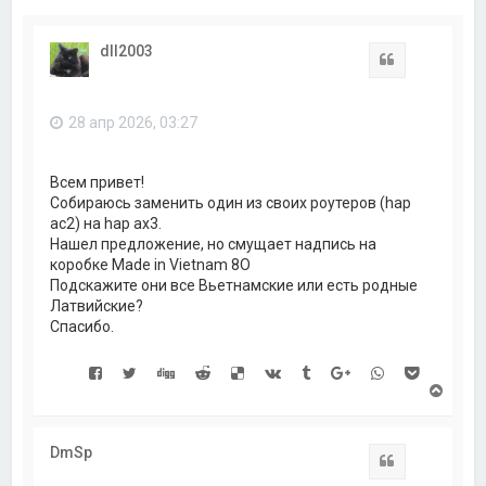
dll2003
Цитата
28 апр 2026, 03:27
Всем привет!
Собираюсь заменить один из своих роутеров (hap
ac2) на hap ax3.
Нашел предложение, но смущает надпись на
коробке Made in Vietnam 8O
Подскажите они все Вьетнамские или есть родные
Латвийские?
Спасибо.
В
е
р
н
DmSp
у
Цитата
т