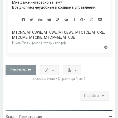
а
Мне даже интересно зачем?
ч
Все дисплеи неудобные и кривые в управлении.
а
л
у
MTCNA, MTCSWE, MTCWE, MTCEWE, MTCTCE, MTCRE,
MTCUME, MTCINE, MTCIPv6E, MTCSE
https://настройка-микротик.рф
В
е
р
н
у
т
Ответить
ь
с
2 сообщения • Страница
1
из
1
я
к
н
а
Перейти
ч
а
л
у
Вход
•
Регистрация