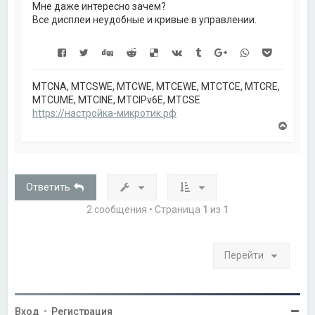
а
Мне даже интересно зачем?
ч
Все дисплеи неудобные и кривые в управлении.
а
л
у
MTCNA, MTCSWE, MTCWE, MTCEWE, MTCTCE, MTCRE,
MTCUME, MTCINE, MTCIPv6E, MTCSE
https://настройка-микротик.рф
В
е
р
н
у
т
Ответить
ь
с
2 сообщения • Страница
1
из
1
я
к
н
а
Перейти
ч
а
л
у
Вход
•
Регистрация