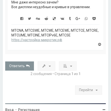
а
Мне даже интересно зачем?
ч
Все дисплеи неудобные и кривые в управлении.
а
л
у
MTCNA, MTCSWE, MTCWE, MTCEWE, MTCTCE, MTCRE,
MTCUME, MTCINE, MTCIPv6E, MTCSE
https://настройка-микротик.рф
В
е
р
н
у
т
Ответить
ь
с
2 сообщения • Страница
1
из
1
я
к
н
а
Перейти
ч
а
л
у
Вход
•
Регистрация