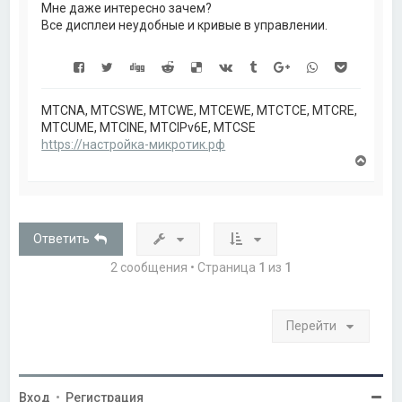
а
Мне даже интересно зачем?
ч
Все дисплеи неудобные и кривые в управлении.
а
л
у
MTCNA, MTCSWE, MTCWE, MTCEWE, MTCTCE, MTCRE,
MTCUME, MTCINE, MTCIPv6E, MTCSE
https://настройка-микротик.рф
В
е
р
н
у
т
Ответить
ь
с
2 сообщения • Страница
1
из
1
я
к
н
а
Перейти
ч
а
л
у
Вход
•
Регистрация