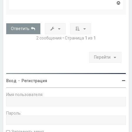
В
е
р
н
у
т
Ответить
ь
с
2 сообщения • Страница
1
из
1
я
к
н
а
Перейти
ч
а
л
у
Вход
•
Регистрация
Имя пользователя:
Пароль:
Запомнить меня