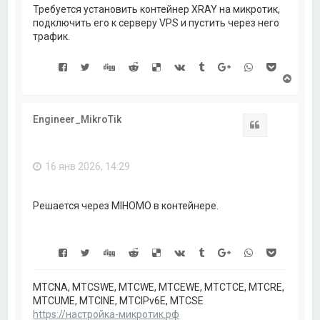
Требуется установить контейнер XRAY на микротик,
подключить его к серверу VPS и пустить через него
трафик.
В
е
р
н
Engineer_MikroTik
у
Цитата
т
ь
с
16 янв 2026, 14:29
я
к
н
а
Решается через MIHOMO в контейнере.
ч
а
л
у
MTCNA, MTCSWE, MTCWE, MTCEWE, MTCTCE, MTCRE,
MTCUME, MTCINE, MTCIPv6E, MTCSE
https://настройка-микротик.рф