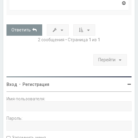
В
е
р
н
у
т
Ответить
ь
с
2 сообщения • Страница
1
из
1
я
к
н
а
Перейти
ч
а
л
у
Вход
•
Регистрация
Имя пользователя:
Пароль:
Запомнить меня