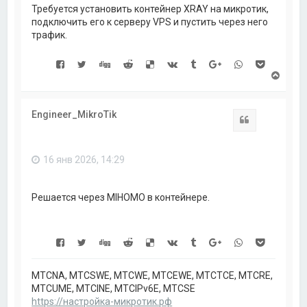
Требуется установить контейнер XRAY на микротик,
подключить его к серверу VPS и пустить через него
трафик.
В
е
р
н
Engineer_MikroTik
у
Цитата
т
ь
с
16 янв 2026, 14:29
я
к
н
а
Решается через MIHOMO в контейнере.
ч
а
л
у
MTCNA, MTCSWE, MTCWE, MTCEWE, MTCTCE, MTCRE,
MTCUME, MTCINE, MTCIPv6E, MTCSE
https://настройка-микротик.рф