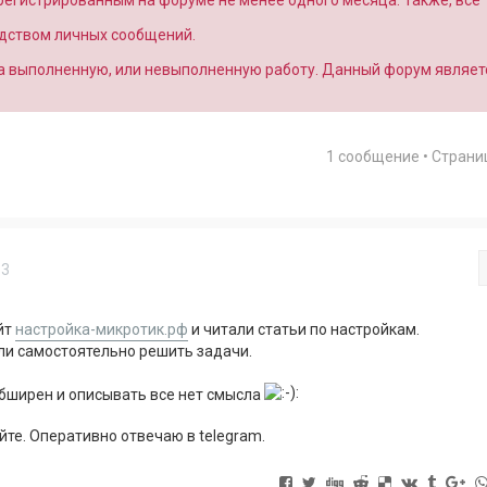
арегистрированным на форуме не менее одного месяца. Также, все
едством личных сообщений.
за выполненную, или невыполненную работу. Данный форум являет
1 сообщение • Стран
13
йт
настройка-микротик.рф
и читали статьи по настройкам.
ли самостоятельно решить задачи.
обширен и описывать все нет смысла
йте. Оперативно отвечаю в telegram.