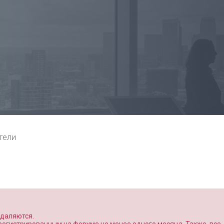
тели
удаляются.