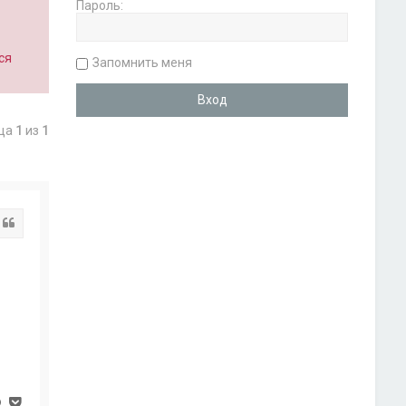
Пароль:
ся
Запомнить меня
ица
1
из
1
Цитата