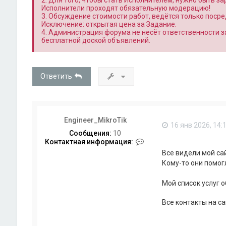
2. Для того, чтобы стать Исполнителем, нужно быть з
Исполнители проходят обязательную модерацию!
3. Обсуждение стоимости работ, ведётся только поср
Исключение: открытая цена за Задание.
4. Администрация форума не несёт ответственности 
бесплатной доской объявлений.
Ответить
Engineer_MikroTik
16 янв 2026, 14:
Сообщения:
10
К
Контактная информация:
о
Все видели мой са
н
Кому-то они помог
т
а
к
Мой список услуг 
т
н
Все контакты на са
а
я
и