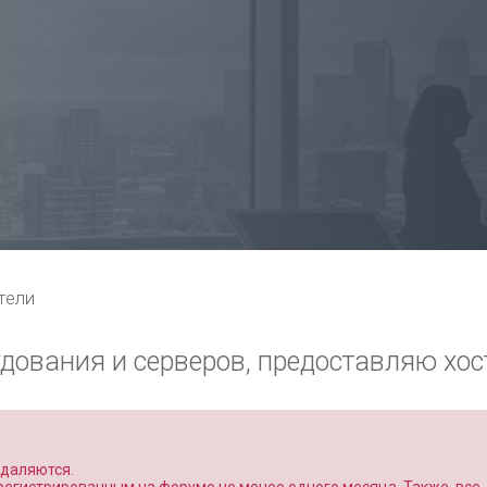
тели
дования и серверов, предоставляю хос
удаляются.