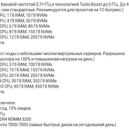
базовой частотой 3,7+ ГГц и технологией Turbo Boost до 5 ГГц. До 
 чем стандартные. Рекомендуется для проектов на 1С-Битрикс.)
 CPU, 1 Гб RAM, 10 Гб NVMe
 CPU, 4 Гб RAM, 30 Гб NVMe
3 CPU, 6 Гб RAM, 80 Гб NVMe
4 CPU, 8 Гб RAM, 150 Гб NVMe
6 CPU, 12 Гб RAM, 250 Гб NVMe
сти
ст-ноды с небольшим числом виртуальных серверов. Разрешена
цессора на 100% и повышенная нагрузка на диск.)
2 CPU, 5 Гб RAM, 100 Гб NVMe
4 CPU, 10 Гб RAM, 150 Гб NVMe
6 CPU, 20 Гб RAM, 250 Гб NVMe
 8 CPU, 30 Гб RAM, 350 Гб NVMe
 10 CPU, 40 Гб RAM, 450 Гб NVMe
сти
ключено:
год, 15% скидка
гГц
DR4 RDIMM 3200
ости 7000/7000 (самые быстрые диски на сегодняшний день)