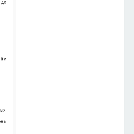
 до
ti и
ных
ов к