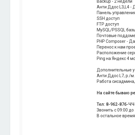
Backup - 2 недели
Анти Ддос L3,L4 - 
Панель управления
SSH доступ
FTP доступ
MySQL/PSSQL баз
Почтовые поддомен
PHP Composer - Да
Перенос к нам про
Расположение сер
Ping на Яндекс 4 мс
Дополнительные у
Анти Ддос L7, р./м.
Работа сисадмина, р
На сайте бываю р
Тел: 8-9б2-87б-Ч
Звонить с 09:00 до
В остальное время