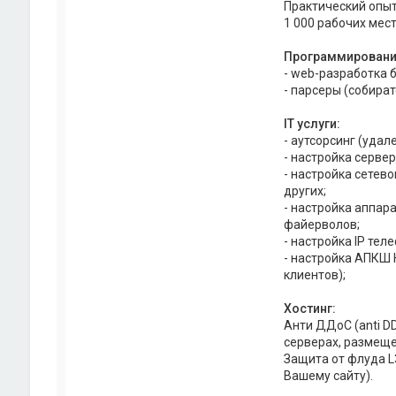
Практический опыт
1 000 рабочих мест
Программировани
- web-разработка бэ
- парсеры (собира
IT услуги:
- аутсорсинг (уда
- настройка сервер
- настройка сетевого
других;
- настройка аппарат
файерволов;
- настройка IP теле
- настройка АПКШ 
клиентов);
Хостинг:
Анти ДДоС (anti DD
серверах, размеще
Защита от флуда L3
Вашему сайту).