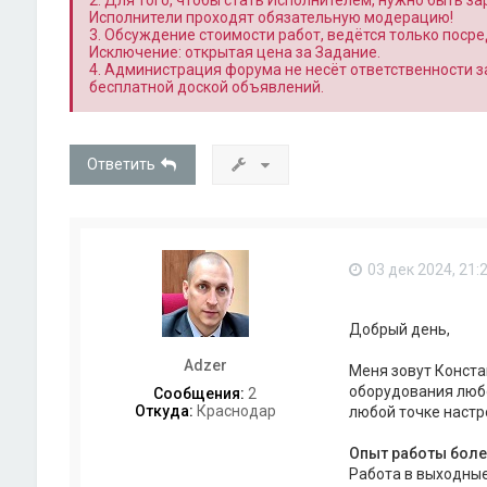
2. Для того, чтобы стать Исполнителем, нужно быть з
Исполнители проходят обязательную модерацию!
3. Обсуждение стоимости работ, ведётся только поср
Исключение: открытая цена за Задание.
4. Администрация форума не несёт ответственности 
бесплатной доской объявлений.
Ответить
03 дек 2024, 21:
Добрый день,
Adzer
Меня зовут Конста
оборудования любо
Сообщения:
2
Откуда:
Краснодар
любой точке настр
Опыт работы более
Работа в выходные