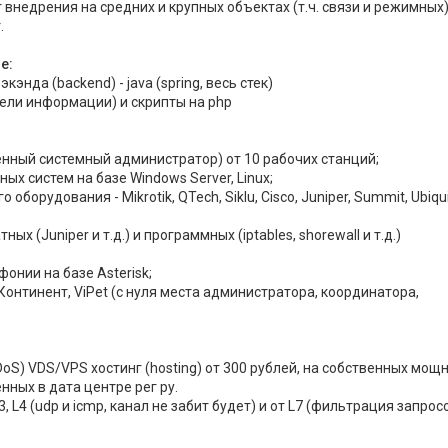
 внедрения на средних и крупных объектах (т.ч. связи и режимных)
.
е:
кэнда (backend) - java (spring, весь стек)
тели информации) и скрипты на php
ленный системный администратор) от 10 рабочих станций;
ных систем на базе Windows Server, Linux;
 оборудования - Mikrotik, QTech, Siklu, Cisco, Juniper, Summit, Ubiqui
ных (Juniper и т.д.) и программных (iptables, shorewall и т.д.)
фонии на базе Asterisk;
Континент, ViPet (с нуля места администратора, координатора,
oS) VDS/VPS хостинг (hosting) от 300 рублей, на собственных мощ
нных в дата центре рег ру.
, L4 (udp и icmp, канал не забит будет) и от L7 (фильтрация запрос