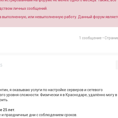
арегистрированным на форуме не менее одного месяца. Также, все
едством личных сообщений.
за выполненную, или невыполненную работу. Данный форум являет
1 сообщение • Стран
25
нтин, я оказываю услуги по настройке серверов и сетевого
го уровня сложности. Физически я в Краснодаре, удалённо могу в
оить.
 25 лет.
 и праздничные дни с соблюдением сроков.