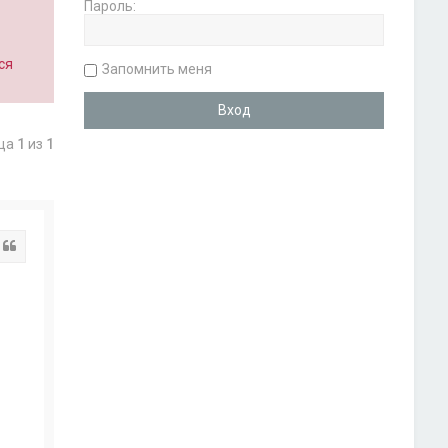
Пароль:
ся
Запомнить меня
ица
1
из
1
Цитата