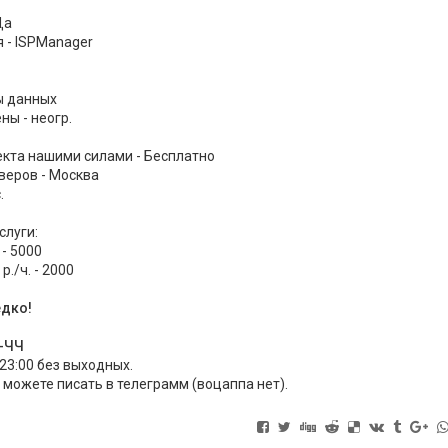
Да
 - ISPManager
ы данных
ы - неогр.
екта нашими силами - Бесплатно
веров - Москва
.
слуги:
 - 5000
./ч. - 2000
едко!
Ч-ЧЧ
 23:00 без выходных.
 можете писать в телеграмм (воцаппа нет).