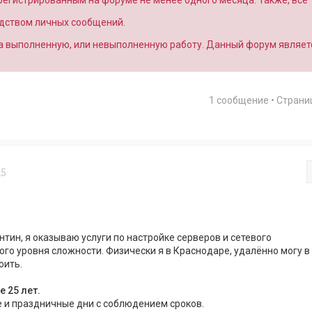
арегистрированным на форуме не менее одного месяца. Также, все
едством личных сообщений.
за выполненную, или невыполненную работу. Данный форум являет
1 сообщение • Стран
25
нтин, я оказываю услуги по настройке серверов и сетевого
го уровня сложности. Физически я в Краснодаре, удалённо могу в
оить.
 25 лет.
 и праздничные дни с соблюдением сроков.