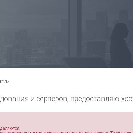
тели
дования и серверов, предоставляю хос
удаляются.