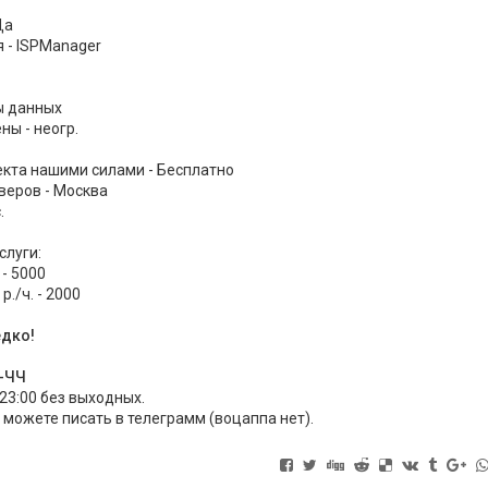
Да
 - ISPManager
ы данных
ы - неогр.
екта нашими силами - Бесплатно
веров - Москва
.
слуги:
 - 5000
./ч. - 2000
едко!
Ч-ЧЧ
 23:00 без выходных.
 можете писать в телеграмм (воцаппа нет).