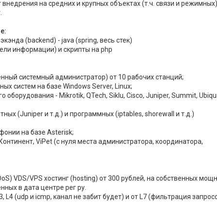
 внедрения на средних и крупных объектах (т.ч. связи и режимных)
.
е:
кэнда (backend) - java (spring, весь стек)
тели информации) и скрипты на php
ленный системный администратор) от 10 рабочих станций;
ных систем на базе Windows Server, Linux;
 оборудования - Mikrotik, QTech, Siklu, Cisco, Juniper, Summit, Ubiqui
ных (Juniper и т.д.) и программных (iptables, shorewall и т.д.)
фонии на базе Asterisk;
Континент, ViPet (с нуля места администратора, координатора,
oS) VDS/VPS хостинг (hosting) от 300 рублей, на собственных мощ
нных в дата центре рег ру.
, L4 (udp и icmp, канал не забит будет) и от L7 (фильтрация запрос