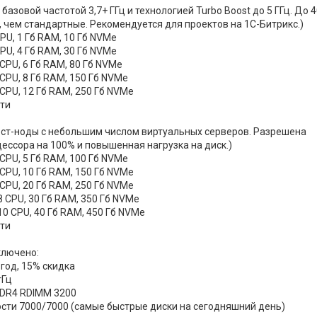
базовой частотой 3,7+ ГГц и технологией Turbo Boost до 5 ГГц. До 
 чем стандартные. Рекомендуется для проектов на 1С-Битрикс.)
 CPU, 1 Гб RAM, 10 Гб NVMe
 CPU, 4 Гб RAM, 30 Гб NVMe
3 CPU, 6 Гб RAM, 80 Гб NVMe
4 CPU, 8 Гб RAM, 150 Гб NVMe
6 CPU, 12 Гб RAM, 250 Гб NVMe
сти
ст-ноды с небольшим числом виртуальных серверов. Разрешена
цессора на 100% и повышенная нагрузка на диск.)
2 CPU, 5 Гб RAM, 100 Гб NVMe
4 CPU, 10 Гб RAM, 150 Гб NVMe
6 CPU, 20 Гб RAM, 250 Гб NVMe
 8 CPU, 30 Гб RAM, 350 Гб NVMe
 10 CPU, 40 Гб RAM, 450 Гб NVMe
сти
ключено:
год, 15% скидка
гГц
DR4 RDIMM 3200
ости 7000/7000 (самые быстрые диски на сегодняшний день)