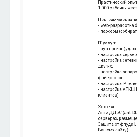
Практический опыт
1 000 рабочих мест
Программировани
- web-разработка бэ
- парсеры (собира
IT услуги:
- аутсорсинг (уда
- настройка сервер
- настройка сетевого
других;
- настройка аппарат
файерволов;
- настройка IP теле
- настройка АПКШ 
клиентов);
Хостинг:
Анти ДДоС (anti DD
серверах, размеще
Защита от флуда L3
Вашему сайту).