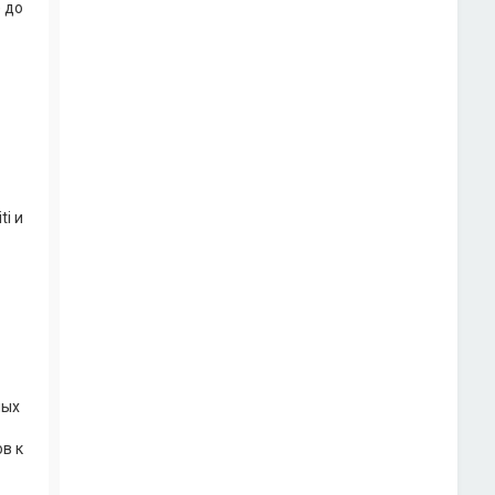
 до
ti и
ных
ов к