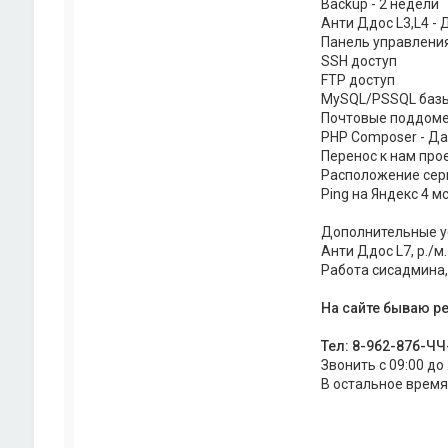
Backup - 2 недели
Анти Ддос L3,L4 - 
Панель управления
SSH доступ
FTP доступ
MySQL/PSSQL баз
Почтовые поддомен
PHP Composer - Да
Перенос к нам про
Расположение сер
Ping на Яндекс 4 мс
Дополнительные у
Анти Ддос L7, р./м.
Работа сисадмина, р
На сайте бываю р
Тел: 8-9б2-87б-Ч
Звонить с 09:00 до
В остальное время