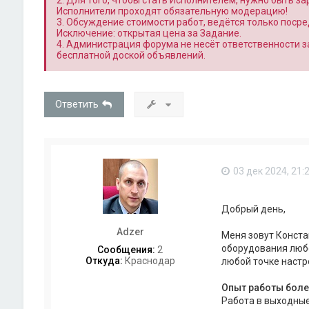
2. Для того, чтобы стать Исполнителем, нужно быть з
Исполнители проходят обязательную модерацию!
3. Обсуждение стоимости работ, ведётся только поср
Исключение: открытая цена за Задание.
4. Администрация форума не несёт ответственности 
бесплатной доской объявлений.
Ответить
03 дек 2024, 21:
Добрый день,
Adzer
Меня зовут Конста
оборудования любо
Сообщения:
2
Откуда:
Краснодар
любой точке настр
Опыт работы более
Работа в выходные