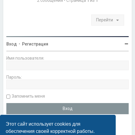
2 сообщения • Страница
1
из
1
я
к
н
а
Перейти
ч
а
л
у
Вход
•
Регистрация
Имя пользователя:
Пароль:
Запомнить меня
Этот сайт использует cookies для
обеспечения своей корректной работы.