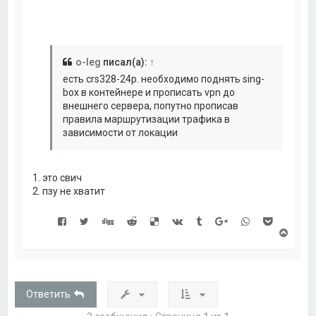
к
н
а
ч
а
л
o-leg
писал(а):
↑
у
есть crs328-24p. необходимо поднять sing-
box в контейнере и прописать vpn до
внешнего сервера, попутно прописав
правила маршрутизации трафика в
зависимости от локации
1. это свич
2. пзу не хватит
В
е
р
н
у
т
Ответить
ь
с