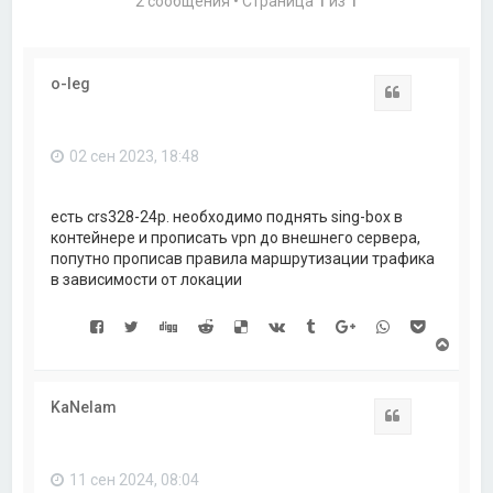
2 сообщения • Страница
1
из
1
o-leg
Цитата
02 сен 2023, 18:48
есть crs328-24p. необходимо поднять sing-box в
контейнере и прописать vpn до внешнего сервера,
попутно прописав правила маршрутизации трафика
в зависимости от локации
В
е
р
н
KaNelam
у
Цитата
т
ь
с
11 сен 2024, 08:04
я