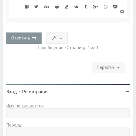
В
е
р
н
у
т
Ответить
ь
с
1 сообщение • Страница
1
из
1
я
к
н
а
Перейти
ч
а
л
у
Вход
•
Регистрация
Имя пользователя:
Пароль: