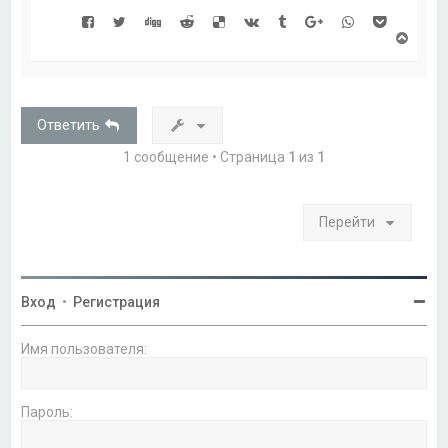
В
е
р
н
у
т
Ответить
ь
с
1 сообщение • Страница
1
из
1
я
к
н
а
Перейти
ч
а
л
у
Вход
•
Регистрация
Имя пользователя:
Пароль: