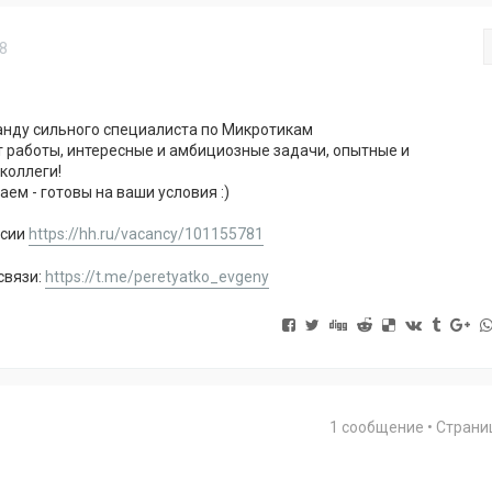
18
анду сильного специалиста по Микротикам
работы, интересные и амбициозные задачи, опытные и
оллеги!
ем - готовы на ваши условия :)
нсии
https://hh.ru/vacancy/101155781
связи:
https://t.me/peretyatko_evgeny
1 сообщение • Стран