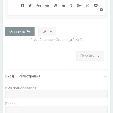
В
е
р
н
у
т
Ответить
ь
с
1 сообщение • Страница
1
из
1
я
к
н
а
Перейти
ч
а
л
у
Вход
•
Регистрация
Имя пользователя:
Пароль: