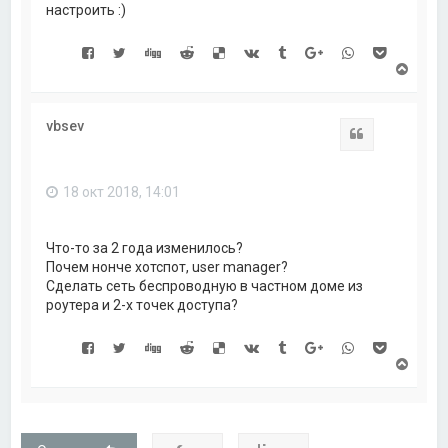
настроить :)
В
е
р
н
vbsev
у
Цитата
т
ь
с
18 окт 2018, 14:01
я
к
н
а
Что-то за 2 года изменилось?
ч
Почем нонче хотспот, user manager?
а
Сделать сеть беспроводную в частном доме из
л
роутера и 2-х точек доступа?
у
В
е
р
н
у
т