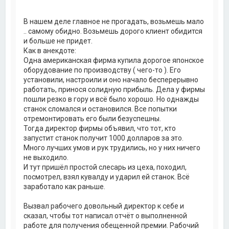
к
н
а
В нашем деле главное не прогадать, возьмешь мало
ч
.. самому обидно. Возьмешь дорого клиент обидится
а
и больше не придет.
л
Как в анекдоте:
у
Одна американская фирма купила дорогое японское
оборудование по производству ( чего-то ). Его
установили, настроили и оно начало бесперерывно
работать, принося солидную прибыль. Дела у фирмы
пошли резко в гору и всё было хорошо. Но однажды
станок сломался и остановился. Все попытки
отремонтировать его были безуспешны.
Тогда директор фирмы объявил, что тот, кто
запустит станок получит 1000 долларов за это.
Много лучших умов и рук трудились, но у них ничего
не выходило.
И тут пришёл простой слесарь из цеха, походил,
посмотрел, взял кувалду и ударил ей станок. Всё
заработало как раньше.
Вызвал рабочего довольный директор к себе и
сказал, чтобы тот написал отчёт о выполненной
работе для получения обещенной премии. Рабочий