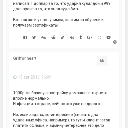
написал: 1 доллар за то, что ударил кувалдой и 999
долларов за то, что знал куда бить.
Вот так же и у нас.. учимся, платим за обучение,
получаем сертификаты...
В
е
р
н
Griffonheart
у
Цитата
т
ь
с
15 авг 2016, 16:09
я
к
н
а
1000р. за базовую настройку домашнего тырнета
ч
вполне нормально.
а
Инфляция в стране, сейчас это уже не дорого.
л
у
Но, если задача, по-интереснее (связать два
удалённых офиса, например), то тут и клиент готов
платить бОльше, и админу интереснее это дело