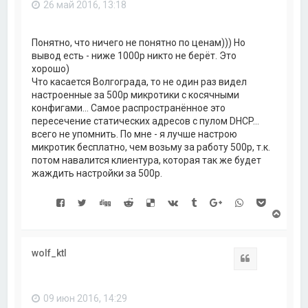
26 май 2016, 13:18
я
к
н
а
Понятно, что ничего не понятно по ценам))) Но
ч
вывод есть - ниже 1000р никто не берёт. Это
а
хорошо)
л
Что касается Волгограда, то не один раз видел
у
настроенные за 500р микротики с косячными
конфигами... Самое распространённое это
пересечение статических адресов с пулом DHCP...
всего не упомнить. По мне - я лучше настрою
микротик бесплатно, чем возьму за работу 500р, т.к.
потом навалится клиентура, которая так же будет
жаждить настройки за 500р.
В
е
р
н
wolf_ktl
у
Цитата
т
ь
с
09 июн 2016, 14:29
я