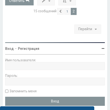
Ответить
ь
с
я
15 сообщений
2
1
Пред.
к
н
а
ч
Перейти
а
л
у
Вход
•
Регистрация
Имя пользователя:
Пароль:
Запомнить меня