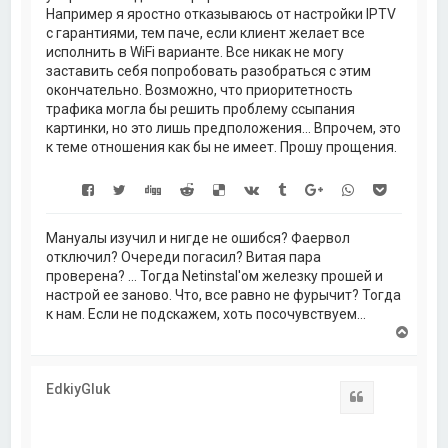
Например я яростно отказываюсь от настройки IPTV
с гарантиями, тем паче, если клиент желает все
исполнить в WiFi варианте. Все никак не могу
заставить себя попробовать разобраться с этим
окончательно. Возможно, что приоритетность
трафика могла бы решить проблему ссыпания
картинки, но это лишь предположения... Впрочем, это
к теме отношения как бы не имеет. Прошу прощения.
Мануалы изучил и нигде не ошибся? Фаервол
отключил? Очереди погасил? Витая пара
проверена? ... Тогда Netinstal'ом железку прошей и
настрой ее заново. Что, все равно не фурычит? Тогда
к нам. Если не подскажем, хоть посочувствуем...
В
е
р
н
EdkiyGluk
у
Цитата
т
ь
с