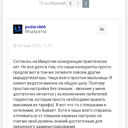
15 сообщений
2
1
Пред.
podarok66
Цитата
Модератор
26 май 2016, 11:31
Согласен, на Микротик конкуренции практически
нет. Но все дело в том, что наши конкуренты просто
предлагают в том же сегменте совсем другие
маршрутизаторы. Чаще всего простые мыльницы. И
клиент ведется именно на общую цену. Поэтому
простая настройка без плюшек - явление у меня
достаточно нечастое ( за исключение любителей
торрентов, которым просто необходимо выжать
максимум из тарифа). А вот что-то с плюшками и
хотелками, это бывает. Хотя я чаще всего стараюсь
отплеваться от слишком заумных настроек, не
считаю свой уровень знаний достаточным для
уверенного администрирования.