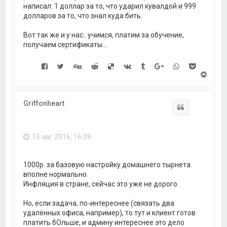
написал: 1 доллар за то, что ударил кувалдой и 999
долларов за то, что знал куда бить.
Вот так же и у нас.. учимся, платим за обучение,
получаем сертификаты...
В
е
р
н
Griffonheart
у
Цитата
т
ь
с
15 авг 2016, 16:09
я
к
н
а
1000р. за базовую настройку домашнего тырнета
ч
вполне нормально.
а
Инфляция в стране, сейчас это уже не дорого.
л
у
Но, если задача, по-интереснее (связать два
удалённых офиса, например), то тут и клиент готов
платить бОльше, и админу интереснее это дело