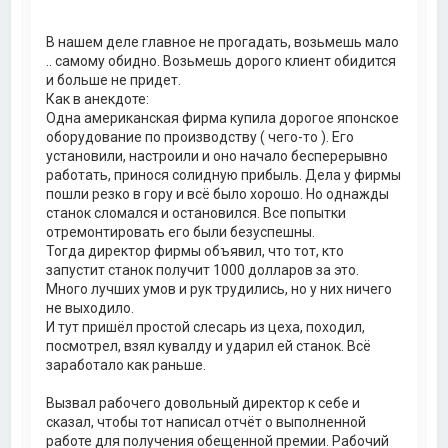
к
н
а
В нашем деле главное не прогадать, возьмешь мало
ч
.. самому обидно. Возьмешь дорого клиент обидится
а
и больше не придет.
л
Как в анекдоте:
у
Одна американская фирма купила дорогое японское
оборудование по производству ( чего-то ). Его
установили, настроили и оно начало бесперерывно
работать, принося солидную прибыль. Дела у фирмы
пошли резко в гору и всё было хорошо. Но однажды
станок сломался и остановился. Все попытки
отремонтировать его были безуспешны.
Тогда директор фирмы объявил, что тот, кто
запустит станок получит 1000 долларов за это.
Много лучших умов и рук трудились, но у них ничего
не выходило.
И тут пришёл простой слесарь из цеха, походил,
посмотрел, взял кувалду и ударил ей станок. Всё
заработало как раньше.
Вызвал рабочего довольный директор к себе и
сказал, чтобы тот написал отчёт о выполненной
работе для получения обещенной премии. Рабочий