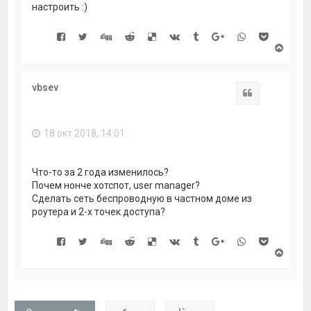
настроить :)
В
е
р
н
vbsev
у
Цитата
т
ь
с
18 окт 2018, 14:01
я
к
н
а
Что-то за 2 года изменилось?
ч
Почем нонче хотспот, user manager?
а
Сделать сеть беспроводную в частном доме из
л
роутера и 2-х точек доступа?
у
В
е
р
н
у
т