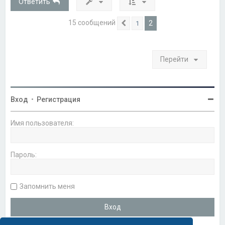
Ответить
ь
с
я
15 сообщений
2
1
Пред.
к
н
а
ч
Перейти
а
л
у
Вход
•
Регистрация
Имя пользователя:
Пароль:
Запомнить меня