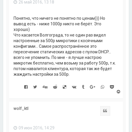
26 май 2016, 13:18
я
к
н
а
Понятно, что ничего не понятно по ценам))) Но
ч
вывод есть - ниже 1000р никто не берёт. Это
а
хорошо)
л
Что касается Волгограда, то не один раз видел
у
настроенные за 500р микротики с косячными
конфигами... Самое распространённое это
пересечение статических адресов с пулом DHCP...
всего не упомнить. По мне - я лучше настрою
микротик бесплатно, чем возьму за работу 500р, т.к.
потом навалится клиентура, которая так же будет
жаждить настройки за 500р.
В
е
р
н
wolf_ktl
у
Цитата
т
ь
с
09 июн 2016, 14:29
я