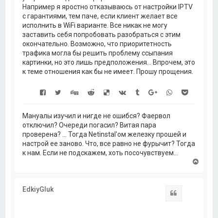
Например я яростно отказываюсь от настройки IPTV
с гарантиями, тем паче, если клиент желает все
исполнить в WiFi варианте. Все никак не могу
заставить себя попробовать разобраться с этим
окончательно. Возможно, что приоритетность
трафика могла бы решить проблему ссыпания
картинки, но это лишь предположения... Впрочем, это
к теме отношения как бы не имеет. Прошу прощения.
Мануалы изучил и нигде не ошибся? Фаервол
отключил? Очереди погасил? Витая пара
проверена? ... Тогда Netinstal'ом железку прошей и
настрой ее заново. Что, все равно не фурычит? Тогда
к нам. Если не подскажем, хоть посочувствуем...
В
е
р
н
EdkiyGluk
у
Цитата
т
ь
с