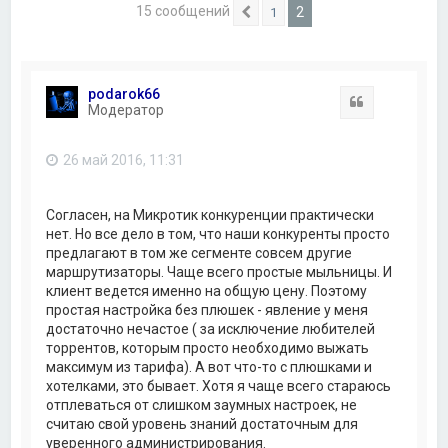
15 сообщений
2
1
Пред.
podarok66
Цитата
Модератор
26 май 2016, 11:31
Согласен, на Микротик конкуренции практически
нет. Но все дело в том, что наши конкуренты просто
предлагают в том же сегменте совсем другие
маршрутизаторы. Чаще всего простые мыльницы. И
клиент ведется именно на общую цену. Поэтому
простая настройка без плюшек - явление у меня
достаточно нечастое ( за исключение любителей
торрентов, которым просто необходимо выжать
максимум из тарифа). А вот что-то с плюшками и
хотелками, это бывает. Хотя я чаще всего стараюсь
отплеваться от слишком заумных настроек, не
считаю свой уровень знаний достаточным для
уверенного администрирования.