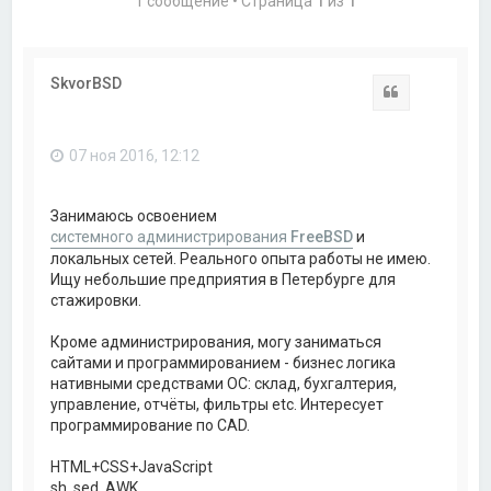
1 сообщение • Страница
1
из
1
SkvorBSD
Цитата
07 ноя 2016, 12:12
Занимаюсь освоением
системного администрирования
FreeBSD
и
локальных сетей. Реального опыта работы не имею.
Ищу небольшие предприятия в Петербурге для
стажировки.
Кроме администрирования, могу заниматься
сайтами и программированием - бизнес логика
нативными средствами ОС: склад, бухгалтерия,
управление, отчёты, фильтры etc. Интересует
программирование по CAD.
HTML+CSS+JavaScript
sh, sed, AWK