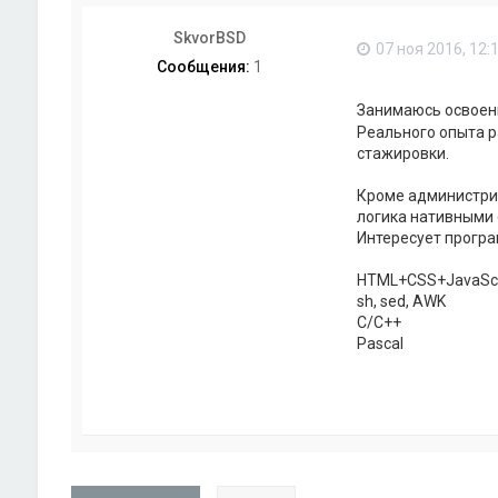
SkvorBSD
07 ноя 2016, 12:
Сообщения:
1
Занимаюсь освое
Реального опыта р
стажировки.
Кроме администрир
логика нативными с
Интересует програ
HTML+CSS+JavaScr
sh, sed, AWK
C/C++
Pascal