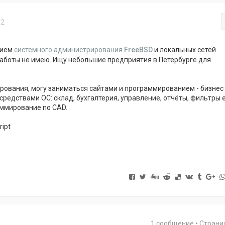
12
нием
системного администрирования
FreeBSD
и локальных сетей.
аботы не имею. Ищу небольшие предприятия в Петербурге для
ования, могу заниматься сайтами и программированием - бизнес
редствами ОС: склад, бухгалтерия, управление, отчёты, фильтры e
ммирование по CAD.
ipt
1 сообщение • Стран