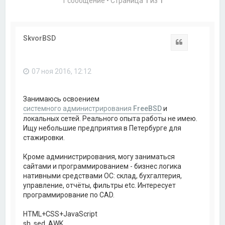
1 сообщение • Страница
1
из
1
SkvorBSD
Цитата
07 ноя 2016, 12:12
Занимаюсь освоением
системного администрирования
FreeBSD
и
локальных сетей. Реального опыта работы не имею.
Ищу небольшие предприятия в Петербурге для
стажировки.
Кроме администрирования, могу заниматься
сайтами и программированием - бизнес логика
нативными средствами ОС: склад, бухгалтерия,
управление, отчёты, фильтры etc. Интересует
программирование по CAD.
HTML+CSS+JavaScript
sh, sed, AWK