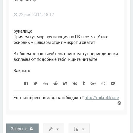
т
ь
с
22 ноя 2014, 18:17
я
к
н
а
рукалицо
ч
Причем тут маршрутизация на ПК в сетях. У них
а
основным шлюзом стоит микрот и хватит
л
у
В общем воспользуйтесь поиском, тут периодически
всплывают подобные тебя. ищите читайте
Закрыто
Есть интересная задача и бюджет?
http://mikrotik.site
В
е
р
н
у
т
Закрыто
ь