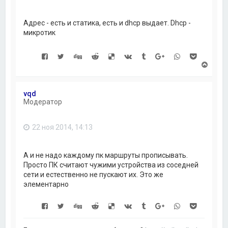
к
н
а
Адрес - есть и статика, есть и dhcp выдает. Dhcp -
ч
микротик
а
л
у
В
е
р
н
vqd
у
Модератор
т
ь
с
22 ноя 2014, 14:13
я
к
н
а
А и не надо каждому пк маршруты прописывать.
ч
Просто ПК считают чужими устройства из соседней
а
сети и естественно не пускают их. Это же
л
элементарно
у