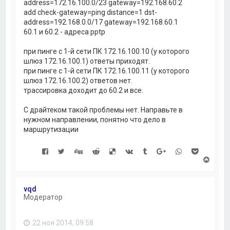
address=172.16.100.0/23 gateway=192.168.60.2
add check-gateway=ping distance=1 dst-
address=192.168.0.0/17 gateway=192.168.60.1
60.1 и 60.2 - адреса pptp
при пинге с 1-й сети ПК 172.16.100.10 (у которого
шлюз 172.16.100.1) ответы приходят.
при пинге с 1-й сети ПК 172.16.100.11 (у которого
шлюз 172.16.100.2) ответов нет.
трассировка доходит до 60.2 и все.
С драйтеком такой проблемы нет. Направьте в
нужном направлении, понятно что дело в
маршрутизации
В
е
р
н
vqd
у
Модератор
т
ь
с
22 ноя 2014, 09:58
я