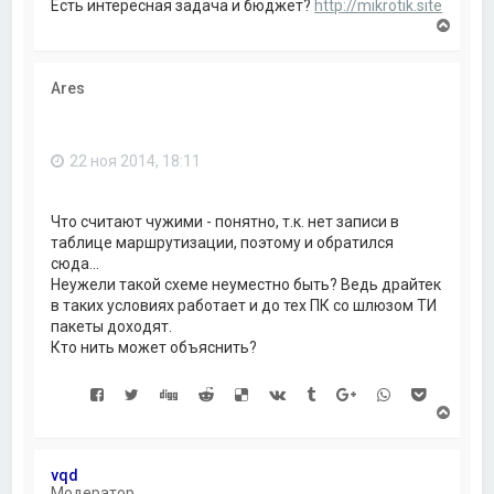
Есть интересная задача и бюджет?
http://mikrotik.site
В
е
р
н
Ares
у
т
ь
с
22 ноя 2014, 18:11
я
к
н
а
Что считают чужими - понятно, т.к. нет записи в
ч
таблице маршрутизации, поэтому и обратился
а
сюда...
л
Неужели такой схеме неуместно быть? Ведь драйтек
у
в таких условиях работает и до тех ПК со шлюзом ТИ
пакеты доходят.
Кто нить может объяснить?
В
е
р
н
vqd
у
Модератор