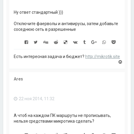
к
н
а
Ну ответ стандартный )))
ч
а
Отключите фаерволы и антивирусы, затем добавьте
л
соседнюю сеть в разрешенные
у
Есть интересная задача и бюджет?
http://mikrotik.site
В
е
р
н
Ares
у
т
ь
с
22 ноя 2014, 11:32
я
к
н
а
А чтоб на каждом ПК маршруты не прописывать,
ч
нельзя средствами микротика сделать?
а
л
у