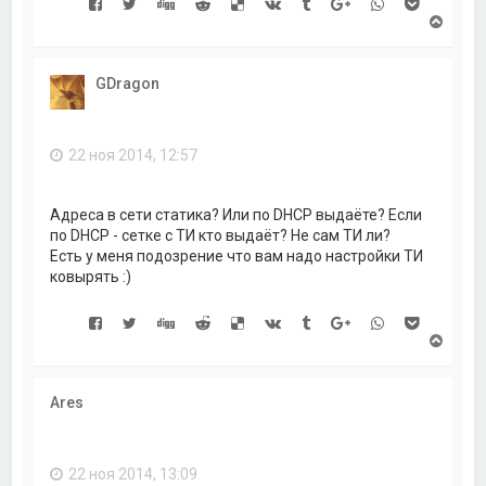
В
е
р
н
GDragon
у
т
ь
с
22 ноя 2014, 12:57
я
к
н
а
Адреса в сети статика? Или по DHCP выдаёте? Если
ч
по DHCP - сетке с ТИ кто выдаёт? Не сам ТИ ли?
а
Есть у меня подозрение что вам надо настройки ТИ
л
ковырять :)
у
В
е
р
н
Ares
у
т
ь
с
22 ноя 2014, 13:09
я