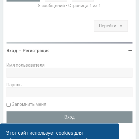
с
8 сообщений • Страница
1
из
1
я
к
н
а
Перейти
ч
а
л
у
Вход
•
Регистрация
Имя пользователя:
Пароль:
Запомнить меня
Этот сайт использует cookies для